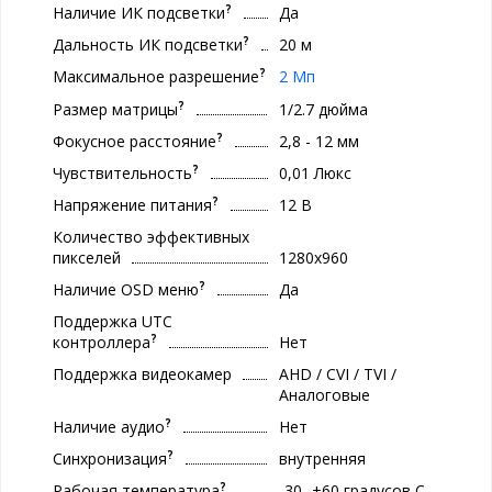
?
Наличие ИК подсветки
Да
?
Дальность ИК подсветки
20 м
?
Максимальное разрешение
2 Мп
?
Размер матрицы
1/2.7 дюйма
?
Фокусное расстояние
2,8 - 12 мм
?
Чувствительность
0,01 Люкс
?
Напряжение питания
12 В
Количество эффективных
пикселей
1280x960
?
Наличие OSD меню
Да
Поддержка UTC
?
контроллера
Нет
Поддержка видеокамер
AHD / CVI / TVI /
Аналоговые
?
Наличие аудио
Нет
?
Синхронизация
внутренняя
?
Рабочая температура
-30...+60 градусов С