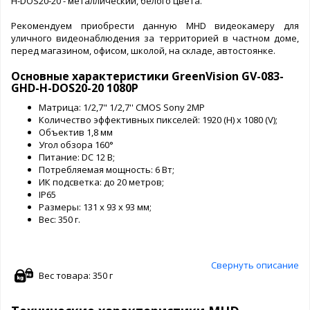
H-DOS20-20 - металлический, белого цвета.
Рекомендуем приобрести данную MHD видеокамеру для
уличного видеонаблюдения за территорией в частном доме,
перед магазином, офисом, школой, на складе, автостоянке.
Основные характеристики GreenVision GV-083-
GHD-H-DOS20-20 1080P
Матрица: 1/2,7" 1/2,7'' CMOS Sony 2MP
Количество эффективных пикселей: 1920 (H) x 1080 (V);
Объектив 1,8 мм
Угол обзора 160°
Питание: DC 12 В;
Потребляемая мощность: 6 Вт;
ИК подсветка: до 20 метров;
IP65
Размеры: 131 x 93 х 93 мм;
Вес: 350 г.
Свернуть описание
Вес товара: 350 г