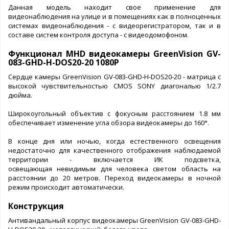
Данная модель находит свое применение для
видеонаблюдения на улице и в помещениях как в полноценных
системах видеонаблюдения - с видеорегистратором, так и в
составе систем контроля доступа - с видеодомофоном.
Функционал MHD видеокамеры GreenVision GV-
083-GHD-H-DOS20-20 1080P
Сердце камеры GreenVision GV-083-GHD-H-DOS20-20 - матрица с
высокой чувствительностью CMOS SONY диагональю 1/2.7
дюйма.
Широкоугольный объектив с фокусным расстоянием 1.8 мм
обеспечивает изменение угла обзора видеокамеры до 160°.
В конце дня или ночью, когда естественного освещения
недостаточно для качественного отображения наблюдаемой
территории - включается ИК подсветка,
освещающая невидимым для человека светом область на
расстоянии до 20 метров. Переход видеокамеры в ночной
режим происходит автоматически.
Конструкция
Антивандальный корпус видеокамеры GreenVision GV-083-GHD-