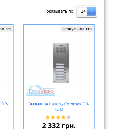
Показывать по:
24
0001565
Артикул:
000001431
 DR-
Вызывная панель Commax DR-
6UM
2 332
грн.