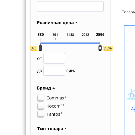
Товары
Розничная цена
380
2596
934
1488
2042
380
2 596
от
до
грн.
Бренд
Commax
8
Kocom
10
А
Tantos
1
Тип товара