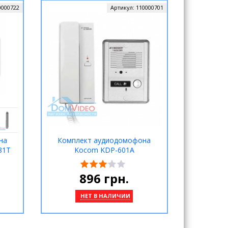
0000722
Артикул:
110000701
на
Комплект аудиодомофона
81T
Kocom KDP-601A
896
грн.
НЕТ В НАЛИЧИИ