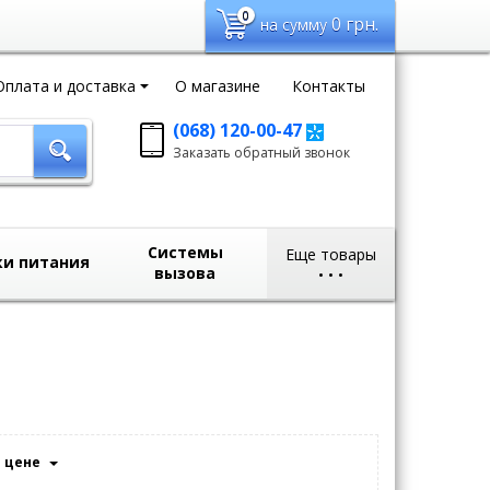
0
0
грн.
на сумму
Оплата и доставка
О магазине
Контакты
(068) 120-00-47
Заказать обратный
Заказать обратный звонок
звонок
sales@domvideo.com.ua
Системы
Еще товары
ки питания
вызова
•
•
•
цене