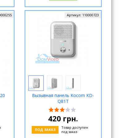
0000255
Артикул:
110000723
20
Вызывная панель Kocom KD-
Q81T
420
грн.
н
Товар доступен
ПОД ЗАКАЗ
под заказ