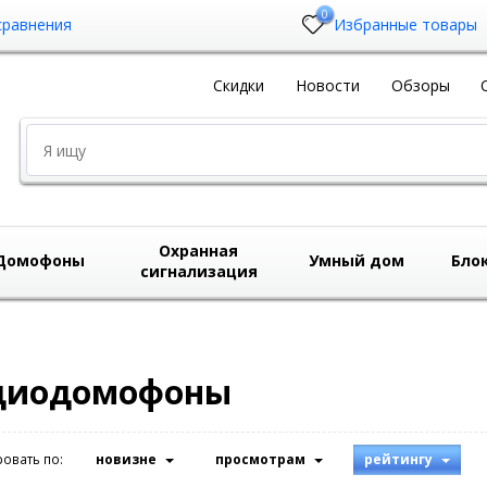
0
сравнения
Избранные товары
Скидки
Новости
Обзоры
Охранная
Домофоны
Умный дом
Бло
сигнализация
диодомофоны
овать по:
новизне
просмотрам
рейтингу