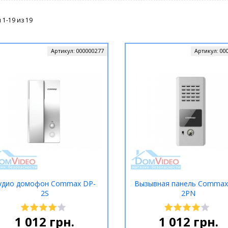
 1-19 из
19
Артикул:
000000277
Артикул:
00
удио домофон Commax DP-
Вызывная панель Commax
2S
2PN
1 012
грн.
1 012
грн.