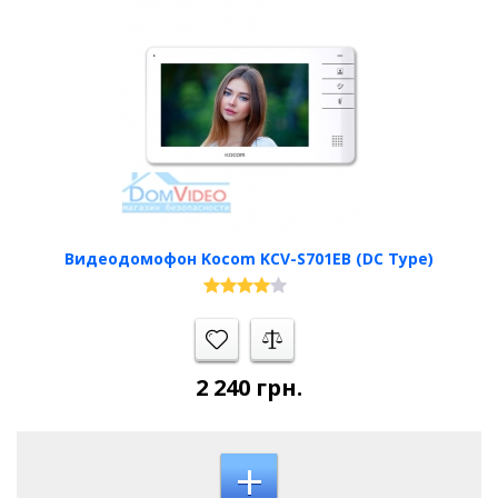
Видеодомофон Kocom KCV-S701EB (DC Type)
2 240
грн.
+