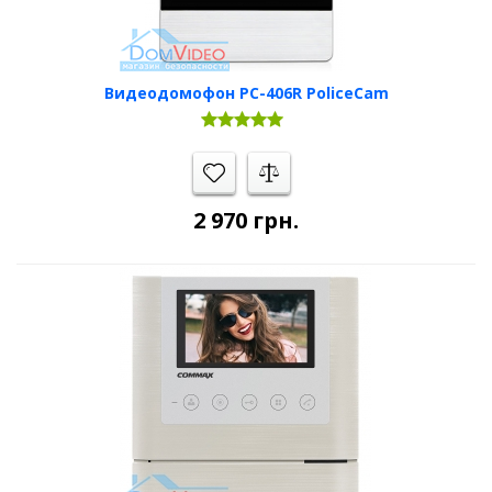
Видеодомофон PC-406R PoliceCam
2 970
грн.