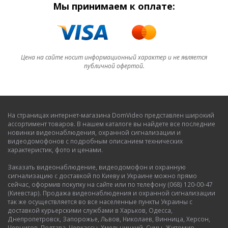
Мы принимаем к оплате:
Цена на сайте носит информационный характер и не является
публичной офертой.
На страницах интернет-магазина DomVideo представлен широкий
ассортимент товаров. В нашем каталоге вы найдете все последние
новинки видеонаблюдения, охранной сигнализации и
видеодомофонов с подробным описанием технических
характеристик, фото и ценами.
Заказать видеонаблюдение, видеодомофон и охранную
сигнализацию с доставкой по Киеву и Украине можно прямо
сейчас, оформив покупку на сайте или по телефону (068) 120-00-47
(Киевстар). Продажа видеонаблюдения и охранной сигнализации
так же осуществляется во все населенные пункты Украины с
доставкой курьерскими службами в Харьков, Одесса,
Днепропетровск, Запорожье, Львов, Николаев, Винница, Херсон,
Чернигов, Полтава, Черкассы, Хмельницкий, Сумы, Житомир,