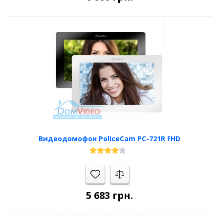
Видеодомофон PoliceCam PC-721R FHD
5 683
грн.