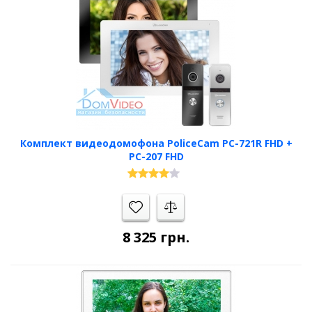
Комплект видеодомофона PoliceCam PC-721R FHD +
PC-207 FHD
8 325
грн.