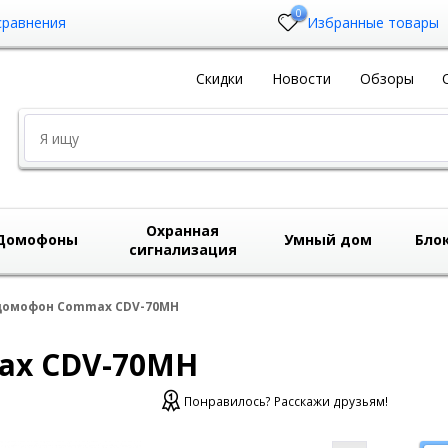
0
сравнения
Избранные товары
Скидки
Новости
Обзоры
Охранная
Домофоны
Умный дом
Бло
сигнализация
омофон Commax CDV-70MH
ax CDV-70MH
Понравилось? Расскажи друзьям!