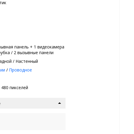
тик
зывная панель + 1 видеокамера
трубка / 2 вызывные панели
адной / Настенный
нии
/
Проводное
x 480 пикселей
е