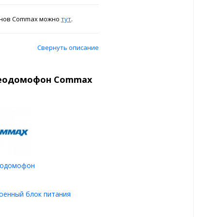
онов Commax можно
тут
.
Свернуть описание
деодомофон Commax
еодомофон
оенный блок питания