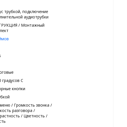
ус трубкой, подключение
лнительной аудиотрубки
РУКЦИЯ / Монтажный
лект
ймов
В
оговые
0 градуcов С
орные кнопки
убкой
меню / Громкость звонка /
кость разговора /
растность / Цветность /
сть