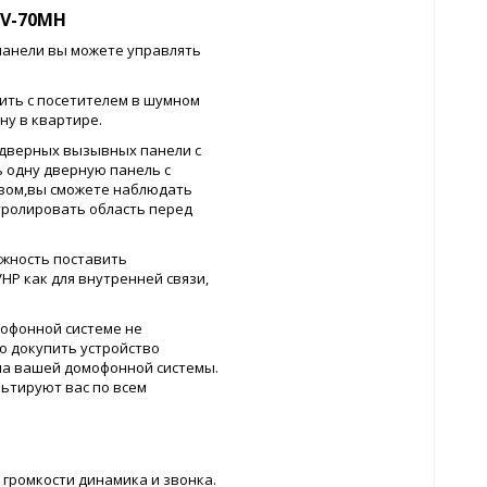
V-70MH
панели вы можете управлять
рить с посетителем в шумном
ну в квартире.
дверных вызывных панели с
 одну дверную панель с
зом,вы сможете наблюдать
тролировать область перед
ожность поставить
P как для внутренней связи,
офонной системе не
о докупить устройство
ипа вашей домофонной системы.
ьтируют вас по всем
громкости динамика и звонка.