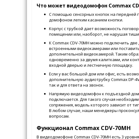
Что может видеодомофон Commax CD
С помощью сенсорных кнопок на передней 
домофоном легким касанием кнопки.
Корпус с трубкой дает возможность погово
помещении или, наоборот, не нарушая тиши
К Commax CDV-70MH можно подключить две 
встроенными видеокамерами или поставить
дополнительной видеокамерой. Таким обра
одновременно за двумя калитками, или кон
входной дверью и лестничную площадку.
Если у вас большой дом или офис, есть возм
дополнительную аудиотрубку Commax DP-4VH
так и для ответа на звонок.
Напрямую видеодомофон к подъездной дом
подключается. Для такого случая необходим
сопряжения, модель которого зависит от т
В любом случае, наши менеджеры проконсул
вопросам.
Функционал Commax CDV-70MH
В видеодомофоне Commax CDV-70MH есть 3 уровня 