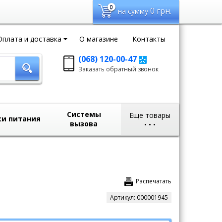
0
0
грн.
на сумму
Оплата и доставка
О магазине
Контакты
(068) 120-00-47
Заказать обратный
Заказать обратный звонок
звонок
sales@domvideo.com.ua
Системы
Еще товары
ки питания
вызова
•
•
•
Распечатать
Артикул:
000001945