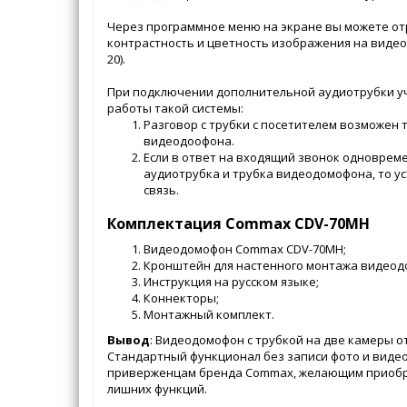
Через программное меню на экране вы можете от
контрастность и цветность изображения на видео
20).
При подключении дополнительной аудиотрубки у
работы такой системы:
Разговор с трубки с посетителем возможен
видеодоофона.
Если в ответ на входящий звонок одноврем
аудиотрубка и трубка видеодомофона, то у
связь.
Комплектация Commax CDV-70MH
Видеодомофон Commax CDV-70MH;
Кронштейн для настенного монтажа видеод
Инструкция на русском языке;
Коннекторы;
Монтажный комплект.
Вывод
: Видеодомофон с трубкой на две камеры 
Стандартный функционал без записи фото и виде
приверженцам бренда Commax, желающим приобр
лишних функций.