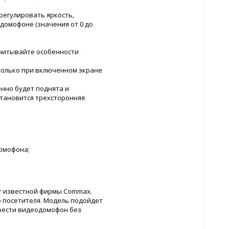
регулировать яркость,
домофоне (значения от 0 до
читывайте особенности
 только при включенном экране
енно будет поднята и
становится трехсторонняя
омофона;
от известной фирмы Commax.
о посетителя. Модель подойдет
ести видеодомофон без