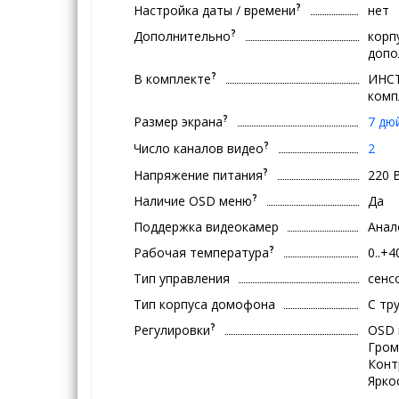
?
Настройка даты / времени
нет
?
Дополнительно
корп
допо
?
В комплекте
ИНСТ
комп
?
Размер экрана
7 дю
?
Число каналов видео
2
?
Напряжение питания
220 
?
Наличие OSD меню
Да
Поддержка видеокамер
Анал
?
Рабочая температура
0..+4
Тип управления
сенс
Тип корпуса домофона
С тр
?
Регулировки
OSD 
Гром
Конт
Ярко