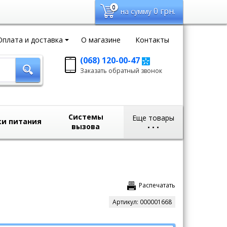
0
0
грн.
на сумму
Оплата и доставка
О магазине
Контакты
(068) 120-00-47
Заказать обратный
Заказать обратный звонок
звонок
sales@domvideo.com.ua
Системы
Еще товары
ки питания
вызова
•
•
•
Распечатать
Артикул:
000001668