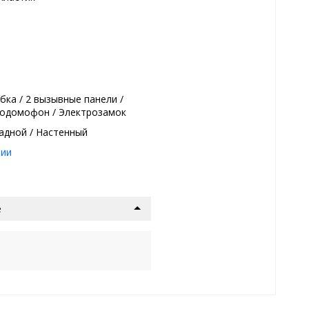
убка / 2 вызывные панели /
одомофон / Электрозамок
адной / Настенный
нии
е