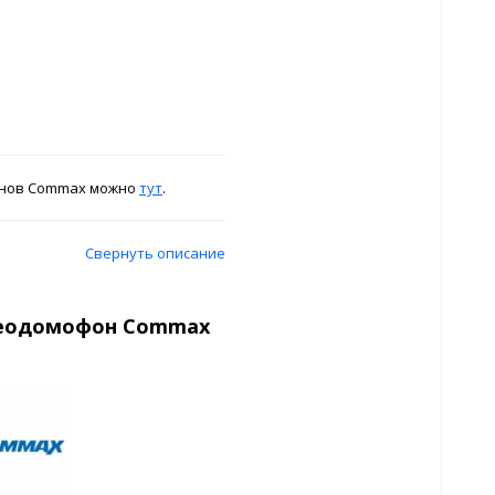
онов Commax можно
тут
.
Свернуть описание
деодомофон Commax