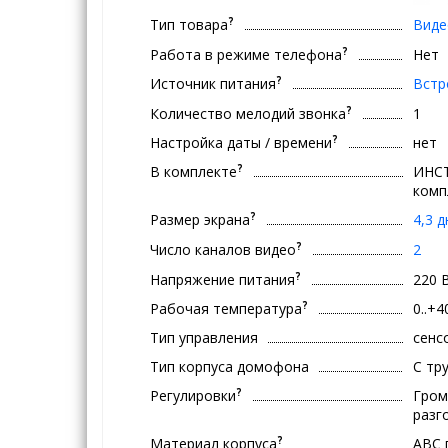
?
Тип товара
Вид
?
Работа в режиме телефона
Нет
?
Источник питания
Встр
?
Количество мелодий звонка
1
?
Настройка даты / времени
нет
?
В комплекте
ИНСТ
комп
?
Размер экрана
4,3 
?
Число каналов видео
2
?
Напряжение питания
220 
?
Рабочая температура
0..+4
Тип управления
сенс
Тип корпуса домофона
С тр
?
Регулировки
Гром
разг
?
Материал корпуса
ABC 