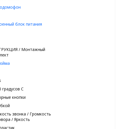
еодомофон
оенный блок питания
РУКЦИЯ / Монтажный
лект
дюйма
В
0 градуcов С
орные кнопки
убкой
кость звонка / Громкость
овора / Яркость
пластик