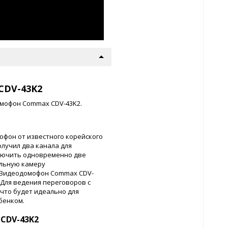
CDV-43K2
омофон Commax CDV-43K2.
офон от известного корейского
лучил два канала для
ключить одновременно две
льную камеру
 Видеодомофон Commax CDV-
Для ведения переговоров с
что будет идеально для
бенком.
CDV-43K2