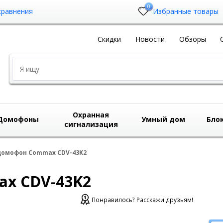
0
сравнения
Избранные товары
Скидки
Новости
Обзоры
Охранная
Домофоны
Умный дом
Бло
сигнализация
омофон Commax CDV-43K2
x CDV-43K2
Понравилось? Расскажи друзьям!