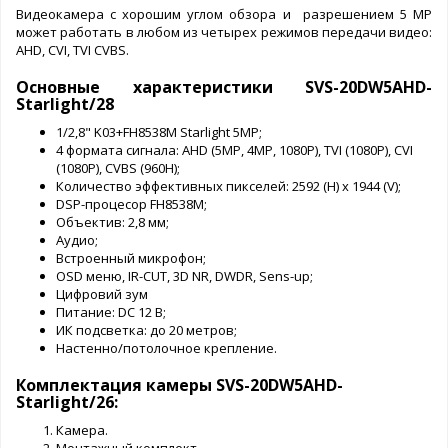
Видеокамера с хорошим углом обзора и разрешением 5 MP
может работать в любом из четырех режимов передачи видео:
AHD, CVI, TVI CVBS.
Основные характеристики SVS-20DW5AHD-
Starlight/28
1/2,8" K03+FH8538M Starlight 5MP;
4 формата сигнала: AHD (5MP, 4MP, 1080P), TVI (1080P), CVI
(1080P), CVBS (960Н);
Количество эффективных пикселей: 2592 (H) x 1944 (V);
DSP-процесор FH8538M;
Объектив: 2,8 мм;
Аудио;
Встроенный микрофон;
OSD меню, IR-CUT, 3D NR, DWDR, Sens-up;
Цифровий зум
Питание: DC 12 В;
ИК подсветка: до 20 метров;
Настенно/потолочное крепление.
Комплектация камеры SVS-20DW5AHD-
Starlight/26:
Камера.
Монтажный комплект.