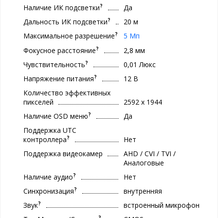
?
Наличие ИК подсветки
Да
?
Дальность ИК подсветки
20 м
?
Максимальное разрешение
5 Мп
?
Фокусное расстояние
2,8 мм
?
Чувствительность
0,01 Люкс
?
Напряжение питания
12 В
Количество эффективных
пикселей
2592 х 1944
?
Наличие OSD меню
Да
Поддержка UTC
?
контроллера
Нет
Поддержка видеокамер
AHD / CVI / TVI /
Аналоговые
?
Наличие аудио
Нет
?
Синхронизация
внутренняя
?
Звук
встроенный микрофон
?