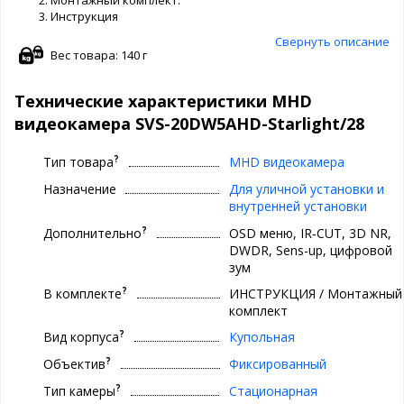
Инструкция
Свернуть описание
Вес товара: 140 г
Технические характеристики MHD
видеокамера SVS-20DW5AHD-Starlight/28
?
Тип товара
МHD видеокамера
Назначение
Для уличной установки и
внутренней установки
?
Дополнительно
OSD меню, IR‐CUT, 3D NR,
DWDR, Sens-up, цифровой
зум
?
В комплекте
ИНСТРУКЦИЯ / Монтажный
комплект
?
Вид корпуса
Купольная
?
Объектив
Фиксированный
?
Тип камеры
Стационарная