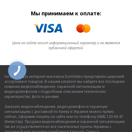
Мы принимаем к оплате:
Цена на сайте носит информационный характер и не является
публичной офертой.
На страницах интернет-магазина DomVideo представлен широкий
ассортимент товаров. В нашем каталоге вы найдете все последние
новинки видеонаблюдения, охранной сигнализации и
видеодомофонов с подробным описанием технических
характеристик, фото и ценами.
Заказать видеонаблюдение, видеодомофон и охранную
сигнализацию с доставкой по Киеву и Украине можно прямо
сейчас, оформив покупку на сайте или по телефону (068) 120-00-47
(Киевстар). Продажа видеонаблюдения и охранной сигнализации
так же осуществляется во все населенные пункты Украины с
доставкой курьерскими службами в Харьков, Одесса,