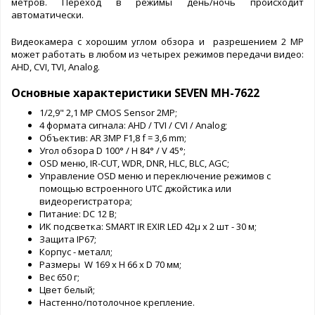
метров. Переход в режимы день/ночь происходит
автоматически.
Видеокамера с хорошим углом обзора и разрешением 2 MP
может работать в любом из четырех режимов передачи видео:
AHD, CVI, TVI, Analog.
Основные характеристики SEVEN MH-7622
1/2,9" 2,1 MP CMOS Sensor 2MP;
4 формата сигнала: AHD / TVI / CVI / Analog;
Объектив: AR 3MP F1,8 f = 3,6 mm;
Угол обзора D 100° / H 84° / V 45°;
OSD меню, IR-CUT, WDR, DNR, HLC, BLC, AGC;
Управление OSD меню и переключение режимов с
помощью встроенного UTC джойстика или
видеорегистратора;
Питание: DC 12 В;
ИК подсветка: SMART IR EXIR LED 42µ x 2 шт - 30 м;
Защита IP67;
Корпус - металл;
Размеры W 169 x H 66 x D 70 мм;
Вес 650 г;
Цвет белый;
Настенно/потолочное крепление.