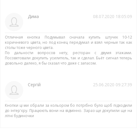
Дима
08.07.2020 18:05:09
Отличная кнопка Подумывал сначала купить штучек 10-12
коричневого цвета, но под конец передумал и взял черные так как
столы тоже черного цвета.
По дальности вопросов нету, ресторан с двумя этажами.
Посоветовали докупить усилитель, так и сделал. Бьёт сигнал теперь
довольно далеко, я бы сказал что даже с запасом.
Сергій
25.06.2020 09:27:39
Кнопки ці ми обрали за кольором бо потрібно було щоб підходили
до інтер'єру. Працюють вони на відмінно. Зараз ще докупили ще на
літні будиночки