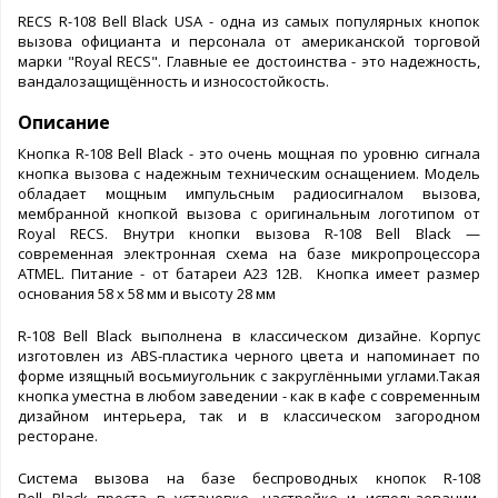
RECS R-108 Bell Black USA - одна из самых популярных кнопок
вызова официанта и персонала от американской торговой
марки "Royal RECS". Главные ее достоинства - это надежность,
вандалозащищённость и износостойкость.
Описание
Кнопка R-108 Bell Black - это очень мощная по уровню сигнала
кнопка вызова с надежным техническим оснащением. Модель
обладает мощным импульсным радиосигналом вызова,
мембранной кнопкой вызова с оригинальным логотипом от
Royal RECS. Внутри кнопки вызова R-108 Bell Black —
современная электронная схема на базе микропроцессора
ATMEL. Питание - от батареи A23 12B. Кнопка имеет размер
основания 58 х 58 мм и высоту 28 мм
R-108 Bell Black выполнена в классическом дизайне. Корпус
изготовлен из ABS-пластика черного цвета и напоминает по
форме изящный восьмиугольник с закруглёнными углами.Такая
кнопка уместна в любом заведении - как в кафе с современным
дизайном интерьера, так и в классическом загородном
ресторане.
Система вызова на базе беспроводных кнопок R-108
Bell Black проста в установке, настройке и использовании.