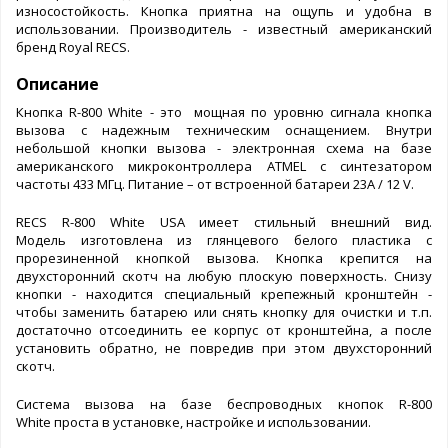
износостойкость. Кнопка приятна на ощупь и удобна в
использовании. Производитель - известный американский
бренд Royal RECS.
Описание
Кнопка R-800 White - это мощная по уровню сигнала кнопка
вызова с надежным техническим оснащением. Внутри
небольшой кнопки вызова - электронная схема на базе
американского микроконтроллера ATMEL с синтезатором
частоты 433 МГц. Питание – от встроенной батареи 23А / 12 V.
RECS R-800 White USA имеет стильный внешний вид.
Модель изготовлена из глянцевого белого пластика с
прорезиненной кнопкой вызова. Кнопка крепится на
двухсторонний скотч на любую плоскую поверхность. Снизу
кнопки - находится специальный крепежный кронштейн -
чтобы заменить батарею или снять кнопку для очистки и т.п.
достаточно отсоединить ее корпус от кронштейна, а после
установить обратно, не повредив при этом двухсторонний
скотч.
Система вызова на базе беспроводных кнопок R-800
White проста в установке, настройке и использовании.