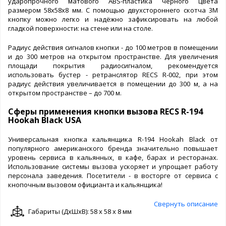
ударопрочного матового ABS-пластика черного цвета
размером 58х58х8 мм. С помощью двухстороннего скотча 3М
кнопку можно легко и надёжно зафиксировать на любой
гладкой поверхности: на стене или на столе.
Радиус действия сигналов кнопки - до 100 метров в помещении
и до 300 метров на открытом пространстве. Для увеличения
площади покрытия радиосигналом, рекомендуется
использовать бустер - ретранслятор RECS R-002, при этом
радиус действия увеличивается в помещении до 300 м, а на
открытом пространстве – до 700 м.
Сферы применения кнопки вызова RECS R-194
Hookah Black USA
Универсальная кнопка кальянщика R-194 Hookah Black от
популярного американского бренда значительно повышает
уровень сервиса в кальянных, в кафе, барах и ресторанах.
Использование системы вызова ускоряет и упрощает работу
персонала заведения. Посетители - в восторге от сервиса с
кнопочным вызовом официанта и кальянщика!
Свернуть описание
Габариты (ДxШxВ): 58 x 58 x 8 мм