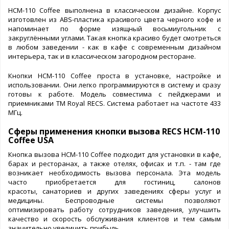
HCM-110 Coffee выполнена в классическом дизайне. Корпус
изготовлен из ABS-пластика красивого цвета черного кофе и
напоминает по форме изящный восьмиугольник с
закруглёнными углами. Такая кнопка красиво будет смотреться
в любом заведении - как в кафе с современным дизайном
интерьера, так и в классическом загородном ресторане.
Кнопки HCM-110 Coffee проста в установке, настройке и
использовании. Они легко программируются в систему и сразу
готовы к работе. Модель совместима с пейджерами и
приемниками ТМ Royal RECS. Система работает на частоте 433
МГц.
Сферы применения кнопки вызова RECS HCM-110
Coffee USA
Кнопка вызова HCM-110 Coffee подходит для установки в кафе,
барах и ресторанах, а также отелях, офисах и т.п. - там где
возникает необходимость вызова персонала. Эта модель
часто приобретается для гостиниц, салонов
красоты, санаториев и других заведениях сферы услуг и
медицины. Беспроводные системы позволяют
оптимизировать работу сотрудников заведения, улучшить
качество и скорость обслуживания клиентов и тем самым
значительно увеличить прибыль.