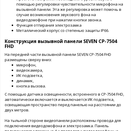
помощью регулировки чувствительности микрофона на
вызывной панели. Эта же регулировка может помочь в
случае возникновения звукового фона на
видеодомофоне при нажатии кнопки звонка.
Функция отпирания электрозамка
Металлический корпус со степенью защиты IP66.
Конструкция вызывной панели SEVEN CP-7504
FHD
На передней части вызывной панели SEVEN CP-7504 FHD
размещены сверху вниз:
микрофон,
видеокамера,
ИК подсветка,
динамик,
кнопка вызова.
С помощью датчика освещенности, встроенного в CP-7504 FHD,
автоматически включается и выключается ИК подсветка,
освещающая пространство перед панелью на расстоянии до
двух метров.
На тыльной стороне видеопанели расположены провода для
подключения видеодомофона и электрозамка. Панель
подключается с помощью 4-х проводов к видеодомофону, и