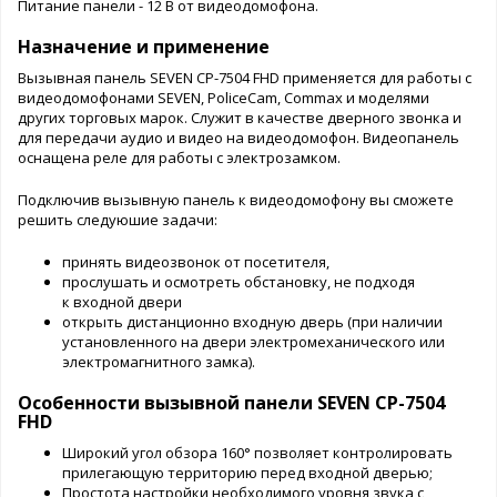
Питание панели - 12 В от видеодомофона.
Назначение и применение
Вызывная панель SEVEN CP-7504 FHD применяется для работы с
видеодомофонами SEVEN, PoliceCam, Commax и моделями
других торговых марок. Служит в качестве дверного звонка и
для передачи аудио и видео на видеодомофон. Видеопанель
оснащена реле для работы с электрозамком.
Подключив вызывную панель к видеодомофону вы сможете
решить следуюшие задачи:
принять видеозвонок от посетителя,
прослушать и осмотреть обстановку, не подходя
к входной двери
открыть дистанционно входную дверь (при наличии
установленного на двери электромеханического или
электромагнитного замка).
Особенности вызывной панели SEVEN CP-7504
FHD
Широкий угол обзора 160° позволяет контролировать
прилегающую территорию перед входной дверью;
Простота настройки необходимого уровня звука с