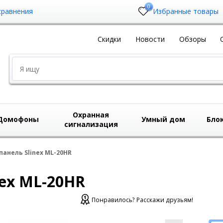
0
сравнения
Избранные товары
Скидки
Новости
Обзоры
Охранная
Домофоны
Умный дом
Бло
сигнализация
анель Slinex ML-20HR
ex ML-20HR
Понравилось? Расскажи друзьям!