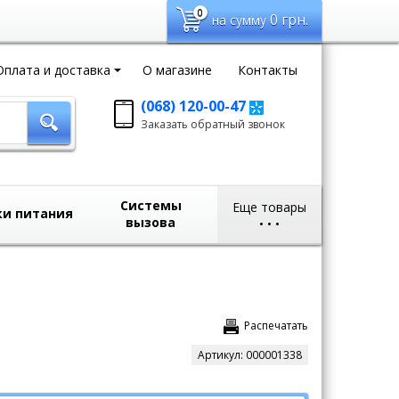
0
0
грн.
на сумму
Оплата и доставка
О магазине
Контакты
(068) 120-00-47
Заказать обратный
Заказать обратный звонок
звонок
sales@domvideo.com.ua
Системы
Еще товары
ки питания
вызова
•
•
•
Распечатать
Артикул:
000001338