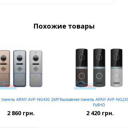
Похожие товары
 панель ARNY AVP-NG430 2MP
Вызывная панель ARNY AVP-NG23
FullHD
Выбрать
Выбрать
2 860
грн.
2 420
грн.