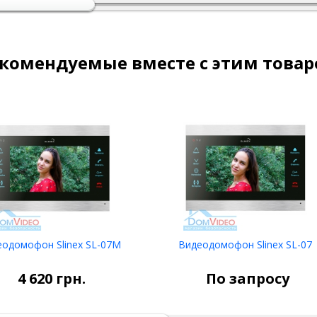
комендуемые вместе с этим това
одомофон Slinex SL-07M
Видеодомофон Slinex SL-07
НЕТ В
Связаться
НАЛИЧИИ
4 620
грн.
По запросу