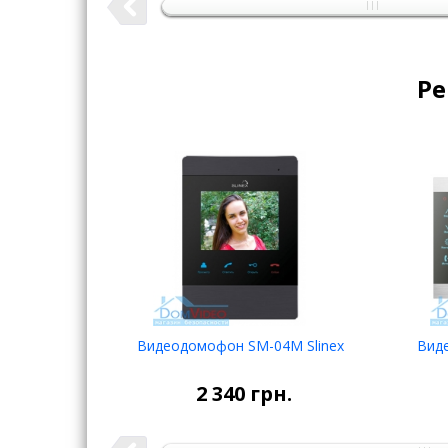
Ре
Видеодомофон SM-04M Slinex
Виде
НЕТ В
НАЛИЧИИ
2 340
грн.