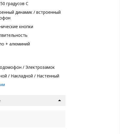
+50 градуcов С
оенный динамик / встроенный
рофон
нические кнопки
твительность
ло + алюминий
одомофон / Электрозамок
ной / Накладной / Настенный
нии
е