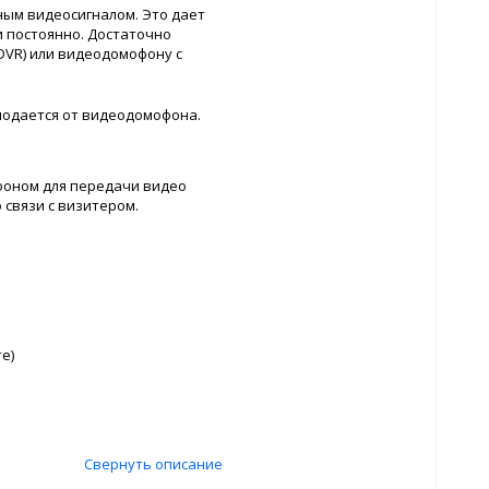
ным видеосигналом. Это дает
 постоянно. Достаточно
DVR) или видеодомофону с
 подается от видеодомофона.
офоном для передачи видео
 связи с визитером.
е)
Свернуть описание