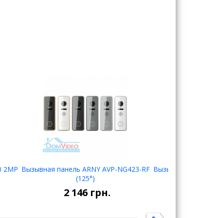
0 2MP
Вызывная панель ARNY AVP-NG423-RF
Вызывная панель 
НЕТ В
(125°)
НАЛИЧИИ
2 146
грн.
2 20