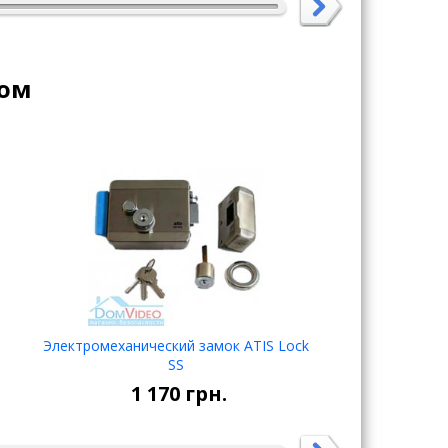
ром
Электромеханический замок ATIS Lock
Видеодомофон 
SS
В корзину
1 170
грн.
10 2