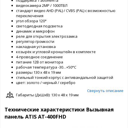
поддержка 1 абонента
видеокамера 2MP / 1000ТВЛ
стандарт видео AHD (PAL) / CVBS (PAL) с возможностью
переключения
угол обзора 120°
светодиодная подсветка
динамик и микрофон
реле для открытия электрозамка
регулятор громкости
накладная установка
козырёк и угловой кронштейн в комплекте
4-проводное соединение
питание 12В от монитора
рабочая температура -30…+50°С
размеры 130 х 48 х 19 мм
стильный тонкий корпус с антивандальной защитой
цвет: золото / черный / серебро
Свернуть описание
Габариты (ДxШxВ): 130 x 48 x 19 мм
Технические характеристики Вызывная
панель ATIS AT-400FHD