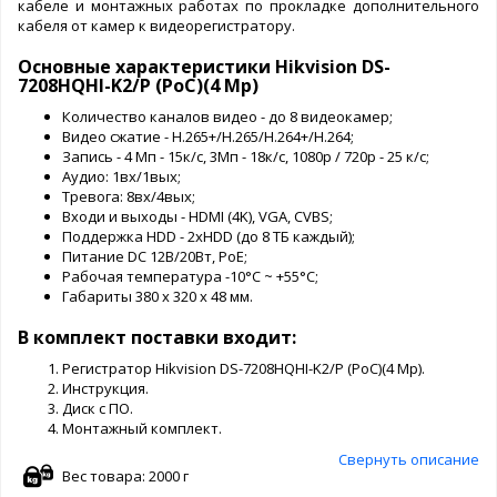
кабеле и монтажных работах по прокладке дополнительного
кабеля от камер к видеорегистратору.
Основные характеристики Hikvision DS-
7208HQHI-K2/P (PoC)(4 Mp)
Количество каналов видео - до 8 видеокамер;
Видео сжатие - H.265+/H.265/H.264+/H.264;
Запись - 4 Mп - 15к/с, 3Мп - 18к/с, 1080р / 720р - 25 к/с;
Аудио: 1вх/1вых;
Тревога: 8вх/4вых;
Входи и выходы - HDMI (4K), VGA, CVBS;
Поддержка HDD - 2хHDD (до 8 ТБ каждый);
Питание DC 12В/20Вт, PoE;
Рабочая температура -10°C ~ +55°C;
Габариты 380 x 320 x 48 мм.
В комплект поставки входит:
Регистратор Hikvision DS-7208HQHI-K2/P (PoC)(4 Mp).
Инструкция.
Диск с ПО.
Монтажный комплект.
Свернуть описание
Вес товара: 2000 г