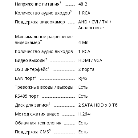
?
Напряжение питания
48 В
?
Количество аудио входов
1 RCA
Поддержка видеокамер
AHD / CVI / TVI /
Аналоговые
Максимальное разрешение
?
видеокамер
4 Мп
Количество аудио выходов
1 RCA
?
Видео выходы
HDMI / VGA
?
USB интерфейс
2 порта
?
LAN порт
RJ45
Тревожные входы / выходы
Есть
RS485 порт
Есть
?
Диск для записи
2 SATA HDD x 8 Тб
Метод сжатия видео
H.264+
Облачная технология
Есть
?
Поддержка CMS
Есть