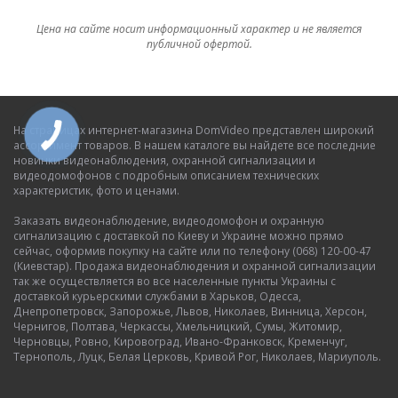
Цена на сайте носит информационный характер и не является
публичной офертой.
На страницах интернет-магазина DomVideo представлен широкий
ассортимент товаров. В нашем каталоге вы найдете все последние
новинки видеонаблюдения, охранной сигнализации и
видеодомофонов с подробным описанием технических
характеристик, фото и ценами.
Заказать видеонаблюдение, видеодомофон и охранную
сигнализацию с доставкой по Киеву и Украине можно прямо
сейчас, оформив покупку на сайте или по телефону (068) 120-00-47
(Киевстар). Продажа видеонаблюдения и охранной сигнализации
так же осуществляется во все населенные пункты Украины с
доставкой курьерскими службами в Харьков, Одесса,
Днепропетровск, Запорожье, Львов, Николаев, Винница, Херсон,
Чернигов, Полтава, Черкассы, Хмельницкий, Сумы, Житомир,
Черновцы, Ровно, Кировоград, Ивано-Франковск, Кременчуг,
Тернополь, Луцк, Белая Церковь, Кривой Рог, Николаев, Мариуполь.