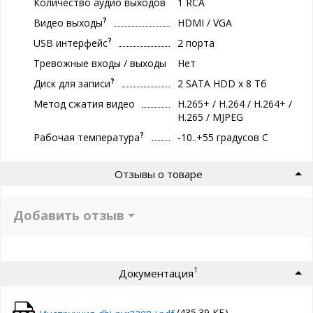
Количество аудио выходов
1 RCA
?
Видео выходы
HDMI / VGA
?
USB интерфейс
2 порта
Тревожные входы / выходы
Нет
?
Диск для записи
2 SATA HDD x 8 Тб
Метод сжатия видео
H.265+ / H.264 / H.264+ /
H.265 / MJPEG
?
Рабочая температура
-10..+55 градуcов С
Отзывы о товаре
Добавить отзыв
1
Документация