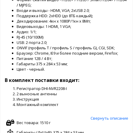
/ MJPEG;
Входи и выходы - HDMI, VGA; 2хUSB 2.0;
Поддержка HDD: 2хHDD (до 8ТБ каждый);
Декодирование: 4кн х 1080Р/1кн х 8Мп;
Видеовыходы: 1 HDMI, 1 VGA;
Аудио: 1/1;
RJ-45 (10/100М)
USB: 2 порта 2.0;
ONVIF (профиль T / профиль S / профиль G), CGI, SDK;
Браузер: Chrome, IE9 и более поздние версии, Firefox;
Питание 12В / 4 Вт;
Габариты 375 x 284 x 53 мм;
Цвет - черный.
В комплект поставки входит:
Регистратор DHI-NVR2208-I
2 выносные антенны
Инструкция
Монтажный комплект
Свернуть описание
Вес товара: 1510 г
Габариты (ДxШxВ): 375 x 284 x 53 мм