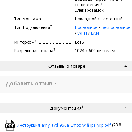
сопряжения /
Электрозамок
?
Тип монтажа
Накладной / Настенный
?
Тип Подключения
Проводное
/
Беспроводное
/
Wi-Fi
/
LAN
?
Интерком
Есть
?
Разрешение экрана
1024 х 600 пикселей
Отзывы о товаре
Добавить отзыв
2
Документация
(28.8
Инструкция-arny-avd-950a-2mpx-wifi-ips-укр.pdf