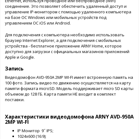
Ethernet, используя проводное или беспроводное (WiFi)
соединение. Это позволяет обеспечить удаленный доступ и
управление IP-монитором с помощью удаленного компьютера
на базе ОС Windows или мобильных устройств под
управлением ОС iOS или Android.
Для подключения с компьютера необходимо использовать
браузер Internet Explorer, а для подключения с мобильных
устройства - бесплатное приложение ARNY Home, которое
доступно для загрузки с официальных магазинов приложений
Apple и Google.
Запись
Видеодомофон AVD-950A 2MP WI-FI имеет встроенную память на
100 фото. Запись видео по движению осуществляется на карту
памяти формата microSD. Модель поддерживает micro SD карты
объемом до 128 ГБ. Карта памяти НЕ входит в комплект
поставки.
Характеристики видеодомофона ARNY AVD-950A
2MP WI-FI
IP Монитор 9˝ IPS;
1024х600 (16:9);