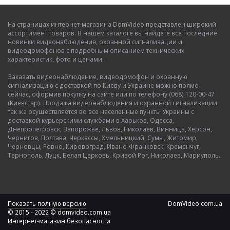
На страницах интернет-магазина DomVideo представлен широкий
ассортимент товаров. В нашем каталоге вы найдете все последние
новинки видеонаблюдения, охранной сигнализации и
видеодомофонов с подробным описанием технических
характеристик, фото и ценами.
Заказать видеонаблюдение, видеодомофон и охранную
сигнализацию с доставкой по Киеву и Украине можно прямо
сейчас, оформив покупку на сайте или по телефону (068) 120-00-47
(Киевстар). Продажа видеонаблюдения и охранной сигнализации
так же осуществляется во все населенные пункты Украины с
доставкой курьерскими службами в Харьков, Одесса,
Днепропетровск, Запорожье, Львов, Николаев, Винница, Херсон,
Чернигов, Полтава, Черкассы, Хмельницкий, Сумы, Житомир,
Черновцы, Ровно, Кировоград, Ивано-Франковск, Кременчуг,
Тернополь, Луцк, Белая Церковь, Кривой Рог, Николаев, Мариуполь.
Показать полную версию
DomVideo.com.ua
© 2015 - 2022 © domvideo.com.ua
Интернет-магазин безопасности