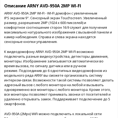
Описание ARNY AVD-950A 2MP WI-FI
ARNY AVD-950A 2MP WI-FI - WI-FI домофон с увеличенным
IPS экраном 9". Сенсорный экран Touchscreen. Увеличенный
размер, разрешение 2МР (1024 х 600 пикселей) и
комфортное соотношение сторон 16:9 служит для получения
максимально натурального изображения с вызывной панели и
камер наблюдения. Справа и слева экрана находятся
сенсорные кнопки управления.
К видеодомофону ARNY AVD-950A 2MP WI-FI возможно
подключить разные видеоустройства, детекторы движения,
мониторы. Изображение записывается автоматически во
время вызова, по сигналу датчика или в ручном
режиме. Подсоединив до 6 однотипных видеодомофонов из
модельного ряда ARNY вы сможете организовать систему
интерком-связи. Возможности такой системы позволяют делать
адресный вызов с любого монитора на любой и вызывать
одновременно все мониторы с любого монитора. Кроме этого,
все мониторы позволяют принимать звонки от посетителей и
удаленно открывать замок. Поддерживает подключение до 5
смартфонов.
AVD-950A (2Mpx) WiFi можно подключить к локальной сети