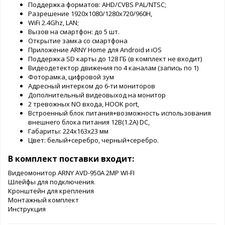
Поддержка форматов: AHD/CVBS PAL/NTSC;
Разрешение 1920х1080/1280х720/960H,
WiFi 2.4Ghz, LAN;
Вызов на смартфон: до 5 шт.
Открытие замка со смартфона
Приложение ARNY Home для Android и iOS
Поддержка SD карты до 128 ГБ (в комплект не входит)
Видеодетектор движения по 4 каналам (запись по 1)
Фоторамка, цифровой зум
Адресный интерком до 6-ти мониторов
Дополнительный видеовыход на монитор
2 тревожных NO входа, HOOK port,
Встроенный блок питания+возможность использования
внешнего блока питания 12В(1.2А) DC,
Габариты: 224x163x23 мм
Цвет: белый+серебро, черный+серебро.
В комплект поставки входит:
Видеомонитор ARNY AVD-950A 2MP WI-FI
Шлейфы для подключения.
Кронштейн для крепления
Монтажный комплект
Инструкция