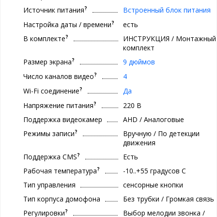
?
Источник питания
Встроенный блок питания
?
Настройка даты / времени
есть
?
В комплекте
ИНСТРУКЦИЯ / Монтажный
комплект
?
Размер экрана
9 дюймов
?
Число каналов видео
4
?
Wi-Fi соединение
Да
?
Напряжение питания
220 В
Поддержка видеокамер
AHD / Аналоговые
?
Режимы записи
Вручную / По детекции
движения
?
Поддержка CMS
Есть
?
Рабочая температура
-10..+55 градуcов С
Тип управления
сенсорные кнопки
Тип корпуса домофона
Без трубки / Громкая связь
?
Регулировки
Выбор мелодии звонка /