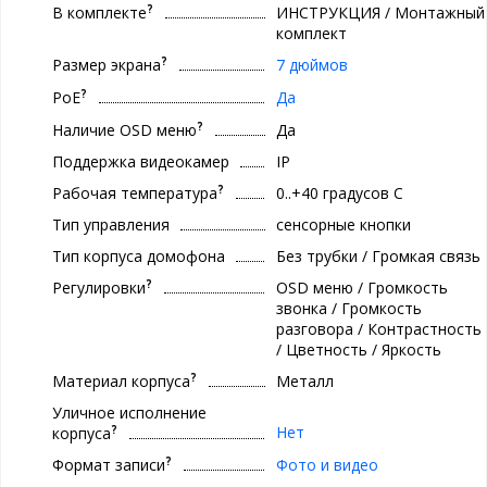
?
В комплекте
ИНСТРУКЦИЯ / Монтажный
комплект
?
Размер экрана
7 дюймов
?
PoE
Да
?
Наличие OSD меню
Да
Поддержка видеокамер
IP
?
Рабочая температура
0..+40 градуcов С
Тип управления
сенсорные кнопки
Тип корпуса домофона
Без трубки / Громкая связь
?
Регулировки
OSD меню / Громкость
звонка / Громкость
разговора / Контрастность
/ Цветность / Яркость
?
Материал корпуса
Металл
Уличное исполнение
?
Нет
корпуса
?
Формат записи
Фото и видео