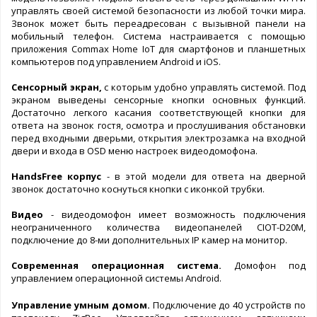
управлять своей системой безопасности из любой точки мира.
Звонок может быть переадресован с вызывной панели на
мобильный телефон. Система настраивается с помощью
приложения Сommax Home IoT для смартфонов и планшетных
компьютеров под управлением Android и iOS.
Сенсорный экран,
с которым удобно управлять системой. Под
экраном выведены сенсорные кнопки основных функций.
Достаточно легкого касания соответствующей кнопки для
ответа на звонок гостя, осмотра и прослушивания обстановки
перед входными дверьми, открытия электрозамка на входной
двери и входа в OSD меню настроек видеодомофона.
HandsFree корпус
- в этой модели для ответа на дверной
звонок достаточно коснуться кнопки с иконкой трубки.
Видео
- видеодомофон имеет возможность подключения
неограниченного количества видеопанелей CIOT-D20M,
подключение до 8-ми дополнительных IP камер на монитор.
Современная операционная система.
Домофон под
управлением операционной системы Android.
Управление умным домом.
Подключение до 40 устройств по