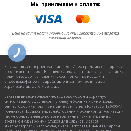
Мы принимаем к оплате:
Цена на сайте носит информационный характер и не является
публичной офертой.
На страницах интернет-магазина DomVideo представлен широкий
ассортимент товаров. В нашем каталоге вы найдете все последние
новинки видеонаблюдения, охранной сигнализации и
видеодомофонов с подробным описанием технических
характеристик, фото и ценами.
Заказать видеонаблюдение, видеодомофон и охранную
сигнализацию с доставкой по Киеву и Украине можно прямо
сейчас, оформив покупку на сайте или по телефону (068) 120-00-47
(Киевстар). Продажа видеонаблюдения и охранной сигнализации
так же осуществляется во все населенные пункты Украины с
доставкой курьерскими службами в Харьков, Одесса,
Днепропетровск, Запорожье, Львов, Николаев, Винница, Херсон,