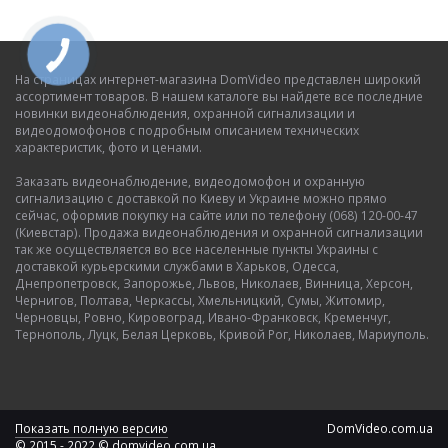
На страницах интернет-магазина DomVideo представлен широкий
ассортимент товаров. В нашем каталоге вы найдете все последние
новинки видеонаблюдения, охранной сигнализации и
видеодомофонов с подробным описанием технических
характеристик, фото и ценами.
Заказать видеонаблюдение, видеодомофон и охранную
сигнализацию с доставкой по Киеву и Украине можно прямо
сейчас, оформив покупку на сайте или по телефону (068) 120-00-47
(Киевстар). Продажа видеонаблюдения и охранной сигнализации
так же осуществляется во все населенные пункты Украины с
доставкой курьерскими службами в Харьков, Одесса,
Днепропетровск, Запорожье, Львов, Николаев, Винница, Херсон,
Чернигов, Полтава, Черкассы, Хмельницкий, Сумы, Житомир,
Черновцы, Ровно, Кировоград, Ивано-Франковск, Кременчуг,
Тернополь, Луцк, Белая Церковь, Кривой Рог, Николаев, Мариуполь.
Показать полную версию
DomVideo.com.ua
© 2015 - 2022 © domvideo.com.ua