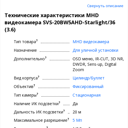
Свернуть описание
Технические характеристики MHD
видеокамера SVS-20BW5AHD-Starlight/36
(3.6)
?
Тип товара
МHD видеокамера
Назначение
Для уличной установки
?
Дополнительно
OSD меню, IR‐CUT, 3D NR,
DWDR, Sens-up, Digital
Zoom
?
Вид корпуса
Цилиндр/Буллет
?
Объектив
Фиксированный
?
Тип камеры
Стационарная
?
Наличие ИК подсветки
Да
?
Дальность ИК подсветки
20 м
?
Максимальное разрешение
5 Мп
?