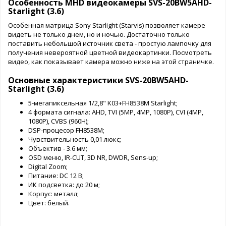
Особенность MHD видеокамеры SVS-20BW5AHD-
Starlight (3.6)
Особенная матрица Sony Starlight (Starvis) позволяет камере
видеть не только днем, но и ночью. Достаточно только
поставить небольшой источник света - простую лампочку для
получения невероятной цветной видеокартинки. Посмотреть
видео, как показывает камера можно ниже на этой страничке.
Основные характеристики SVS-20BW5AHD-
Starlight (3.6)
5-мегапиксельная 1/2,8" K03+FH8538M Starlight;
4 формата сигнала: AHD, TVI (5MP, 4MP, 1080P), CVI (4MP,
1080P), CVBS (960Н);
DSP-процесор FH8538M;
Чувствительность 0,01 люкс;
Объектив - 3.6 мм;
OSD меню, IR-CUT, 3D NR, DWDR, Sens-up;
Digital Zoom;
Питание: DC 12 В;
ИК подсветка: до 20 м;
Корпус: металл;
Цвет: белый.