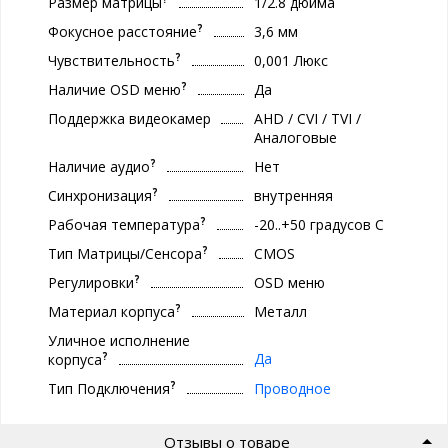
Размер матрицы
1/2.8 дюйма
?
Фокусное расстояние
3,6 мм
?
Чувствительность
0,001 Люкс
?
Наличие OSD меню
Да
Поддержка видеокамер
AHD / CVI / TVI /
Аналоговые
?
Наличие аудио
Нет
?
Синхронизация
внутренняя
?
Рабочая температура
-20..+50 градуcов С
?
Тип Матрицы/Сенсора
CMOS
?
Регулировки
OSD меню
?
Материал корпуса
Металл
Уличное исполнение
?
Да
корпуса
?
Тип Подключения
Проводное
Отзывы о товаре