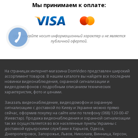
Мы принимаем к оплате:
Цена на сайте носит информационный характер и не является
публичной офертой.
На страницах интернет-магазина DomVideo представлен широкий
ассортимент товаров. В нашем каталоге вы найдете все последние
новинки видеонаблюдения, охранной сигнализации и
видеодомофонов с подробным описанием технических
характеристик, фото и ценами.
Заказать видеонаблюдение, видеодомофон и охранную
сигнализацию с доставкой по Киеву и Украине можно прямо
сейчас, оформив покупку на сайте или по телефону (068) 120-00-47
(Киевстар). Продажа видеонаблюдения и охранной сигнализации
так же осуществляется во все населенные пункты Украины с
доставкой курьерскими службами в Харьков, Одесса,
Днепропетровск, Запорожье, Львов, Николаев, Винница, Херсон,