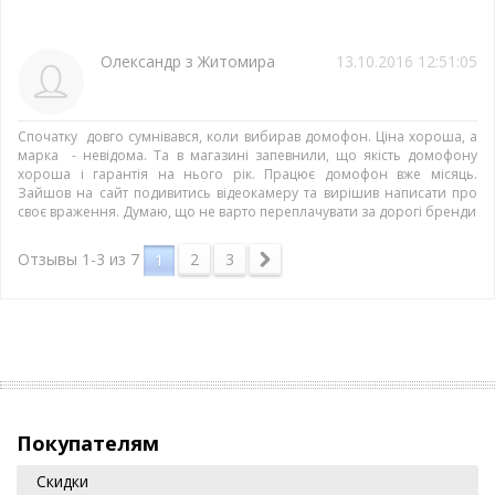
Олександр з Житомира
13.10.2016 12:51:05
Спочатку довго сумнівався, коли вибирав домофон. Ціна хороша, а
марка - невідома. Та в магазині запевнили, що якість домофону
хороша і гарантія на нього рік. Працює домофон вже місяць.
Зайшов на сайт подивитись відеокамеру та вирішив написати про
своє враження. Думаю, що не варто переплачувати за дорогі бренди
2
3
Отзывы 1-3 из
7
1
Покупателям
Скидки