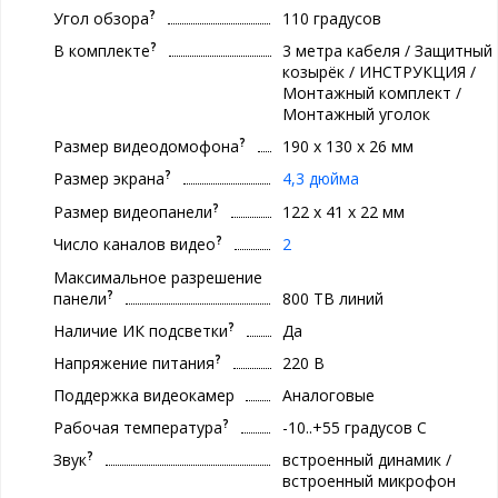
?
Угол обзора
110 градусов
?
В комплекте
3 метра кабеля / Защитный
козырёк / ИНСТРУКЦИЯ /
Монтажный комплект /
Монтажный уголок
?
Размер видеодомофона
190 x 130 x 26 мм
?
Размер экрана
4,3 дюйма
?
Размер видеопанели
122 x 41 x 22 мм
?
Число каналов видео
2
Максимальное разрешение
?
панели
800 ТВ линий
?
Наличие ИК подсветки
Да
?
Напряжение питания
220 В
Поддержка видеокамер
Аналоговые
?
Рабочая температура
-10..+55 градуcов С
?
Звук
встроенный динамик /
встроенный микрофон