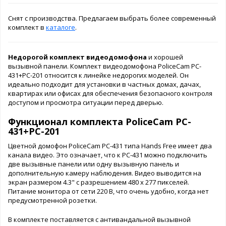
Снят с производства. Предлагаем выбрать более современный
комплект в
каталоге
.
Недорогой комплект видеодомофона
и хорошей
вызывной панели. Комплект видеодомофона PoliceCam PC-
431+PC-201 относится к линейке недорогих моделей. Он
идеально подходит для установки в частных домах, дачах,
квартирах или офисах для обеспечения безопасного контроля
доступом и просмотра ситуации перед дверью.
Функционал комплекта PoliceCam PC-
431+PC-201
Цветной домофон PoliceCam PC-431 типа Hands Free имеет два
канала видео. Это означает, что к PC-431 можно подключить
две вызывные панели или одну вызывную панель и
дополнительную камеру наблюдения. Видео выводится на
экран размером 4.3" с разрешением 480 x 277 пикселей.
Питание монитора от сети 220 В, что очень удобно, когда нет
предусмотренной розетки.
В комплекте поставляется с антивандальной вызывной