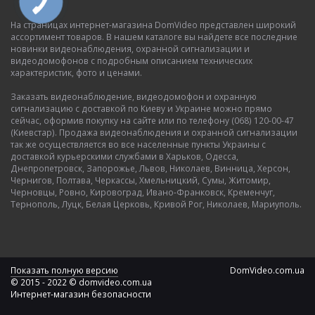
На страницах интернет-магазина DomVideo представлен широкий
ассортимент товаров. В нашем каталоге вы найдете все последние
новинки видеонаблюдения, охранной сигнализации и
видеодомофонов с подробным описанием технических
характеристик, фото и ценами.
Заказать видеонаблюдение, видеодомофон и охранную
сигнализацию с доставкой по Киеву и Украине можно прямо
сейчас, оформив покупку на сайте или по телефону (068) 120-00-47
(Киевстар). Продажа видеонаблюдения и охранной сигнализации
так же осуществляется во все населенные пункты Украины с
доставкой курьерскими службами в Харьков, Одесса,
Днепропетровск, Запорожье, Львов, Николаев, Винница, Херсон,
Чернигов, Полтава, Черкассы, Хмельницкий, Сумы, Житомир,
Черновцы, Ровно, Кировоград, Ивано-Франковск, Кременчуг,
Тернополь, Луцк, Белая Церковь, Кривой Рог, Николаев, Мариуполь.
Показать полную версию
DomVideo.com.ua
© 2015 - 2022 © domvideo.com.ua
Интернет-магазин безопасности