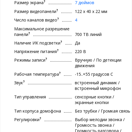
?
Размер экрана
7 дюймов
?
Размер видеопанели
122 х 40 х 22 мм
?
Число каналов видео
4
Максимальное разрешение
?
панели
700 ТВ линий
?
Наличие ИК подсветки
Да
?
Напряжение питания
220 В
?
Режимы записи
Вручную / По детекции
движения
?
Рабочая температура
-15..+55 градуcов С
?
Звук
встроенный динамик /
встроенный микрофон
Тип управления
сенсорные кнопки /
экранные кнопки
Тип корпуса домофона
Без трубки / Громкая связь
?
Регулировки
Выбор мелодии звонка /
Громкость звонка /
Громкость разговора /