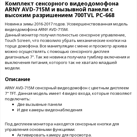
Комплект сенсорного видеодомофона
ARNY AVD-715M и вызывной панели с
высоким разришением 700TVL PC-668
Новинка зимы 2016-2017 годов. Усовершенствованная модель
видеодомофона ARNY AVD-715M.
Данный монитор получил полностью сенсорное управление,
Touch Screen, что позволило убрать механические кнопки на
торце домофона. Все манипуляции с меню и просмотр архива
можно осуществлять с помощью сенсорного дисплея
диагональю 7". Так же новинка получила тумблер включения и
выключения питания, которого так не хватало младшей
модели.
Описание
ARNY AVD-715M сенсорный видеодомофон с цветным дисплеем
7" TFT. Данная модель имеет 4 видео входа, которые позволяют
подключить:
Две вызывные панели
И две камеры видеонаблюдения
Под дисплеем монитора находятся сенсорные кнопки для
управления основными функциями:
Активировать камеру для просмотра.