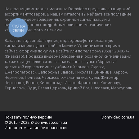
На страницах интернет-магазина DomVideo представлен широкий
ассортимент товаров. В нашем каталоге вы найдете все последние
новинки видеонаблюдения, охранной сигнализации и
видеодомофонов с подробным описанием технических
КНОПКА
характеристик, фото и ценами.
СВЯЗИ
Заказать видеонаблюдение, видеодомофон и охранную
сигнализацию с доставкой по Киеву и Украине можно прямо
сейчас, оформив покупку на сайте или по телефону (068) 120-00-47
(Киевстар). Продажа видеонаблюдения и охранной сигнализации
так же осуществляется во все населенные пункты Украины с
доставкой курьерскими службами в Харьков, Одесса,
Днепропетровск, Запорожье, Львов, Николаев, Винница, Херсон,
Чернигов, Полтава, Черкассы, Хмельницкий, Сумы, Житомир,
Черновцы, Ровно, Кировоград, Ивано-Франковск, Кременчуг,
Тернополь, Луцк, Белая Церковь, Кривой Рог, Николаев, Мариуполь.
Показать полную версию
DomVideo.com.ua
© 2015 - 2022 © domvideo.com.ua
Интернет-магазин безопасности