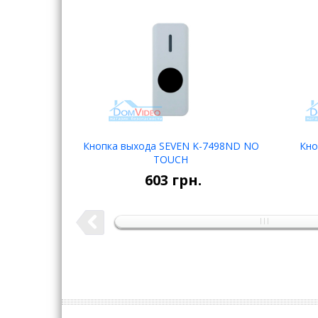
Кнопка выхода SEVEN K-7498ND NO
Кно
НЕТ В
TOUCH
НАЛИЧИИ
603
грн.