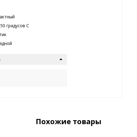
актный
+50 градуcов С
тик
адной
е
Похожие товары