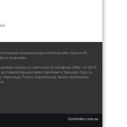
той.
се последние новинки видеонаблюдения, охранной
фото и ценами.
мив покупку на сайте или по телефону (068) 120-00-47
 доставкой курьерскими службами в Харьков, Одесса,
р, Черновцы, Ровно, Кировоград, Ивано-Франковск,
ль.
DomVideo.com.ua