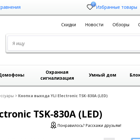
0
сравнения
Избранные товары
Скидки
Новости
Обзоры
Охранная
Домофоны
Умный дом
Бло
сигнализация
ессуары
Кнопка выхода YLI Electronic TSK-830A (LED)
tronic TSK-830A (LED)
Понравилось? Расскажи друзьям!