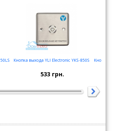
850LS
Кнопка выхода YLI Electronic YKS-850S
Кнопка выхода YLI
(
В корзину
533
грн.
49