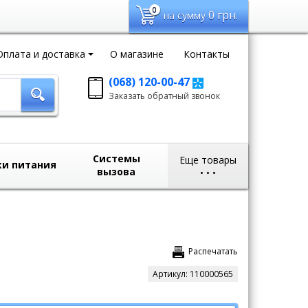
0
0
грн.
на сумму
Оплата и доставка
О магазине
Контакты
(068) 120-00-47
Заказать обратный
Заказать обратный звонок
звонок
sales@domvideo.com.ua
Системы
Еще товары
ки питания
вызова
•
•
•
Распечатать
Артикул:
110000565