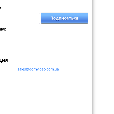
у
Подписаться
ам:
ция
sales@domvideo.com.ua