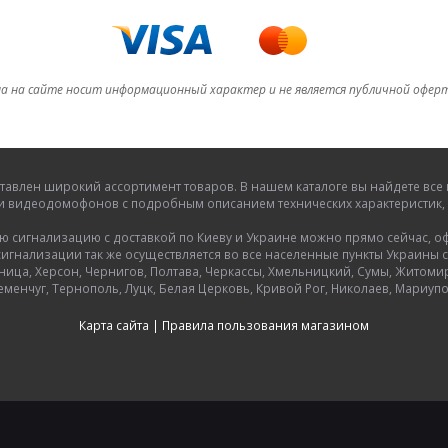
а на сайте носит информационный характер и не является публичной офер
тавлен широкий ассортимент товаров. В нашем каталоге вы найдете в
и видеодомофонов с подробным описанием технических характеристик, 
игнализацию с доставкой по Киеву и Украине можно прямо сейчас, офор
гнализации так же осуществляется во все населенные пункты Украины с
ница, Херсон, Чернигов, Полтава, Черкассы, Хмельницкий, Сумы, Житоми
еменчуг, Тернополь, Луцк, Белая Церковь, Кривой Рог, Николаев, Мариупо
Карта сайта
|
Правила пользования магазином