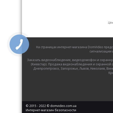
Цен
На страницах интернет-магазина DomVideo предс
сигнализации 
Заказать видеонаблюдение, видеодомофон и охранную с
(Киевстар). Продажа видеонаблюдения и охранной си
Днепропетровск, Запорожье, Львов, Николаев, Вин
Кр
© 2015 - 2022 © domvideo.com.ua
Интернет-магазин безопасности