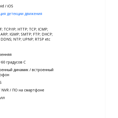
id / iOS
ция детекции движения
F; TCP/IP; HTTP; TCP; ICMP;
 ARP; IGMP; SMTP; FTP; DHCP;
 DDNS; NTP; UPNP; RTSP etc
ренняя
.+60 градусов С
оенный динамик / встроенный
рофон
S
/ NVR / ПО на смартфоне
алл