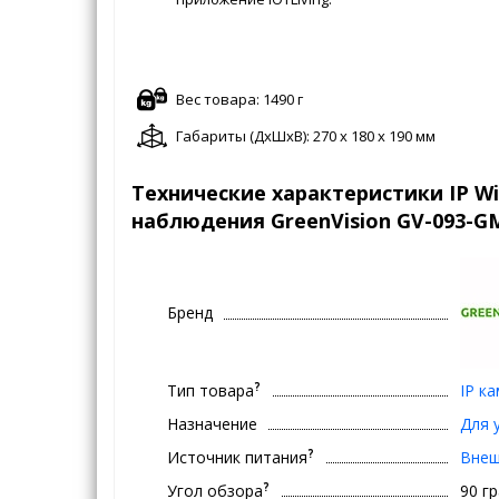
Вес товара: 1490 г
Габариты (ДxШxВ): 270 x 180 x 190 мм
Технические характеристики IP Wi
наблюдения GreenVision GV-093-G
Бренд
?
Тип товара
IP к
Назначение
Для 
?
Источник питания
Внеш
?
Угол обзора
90 г