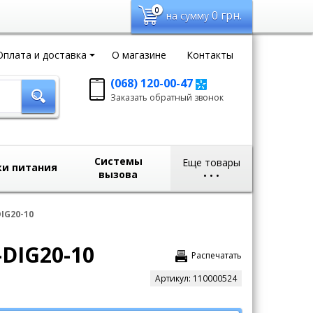
0
0
грн.
на сумму
Оплата и доставка
О магазине
Контакты
(068) 120-00-47
Заказать обратный
Заказать обратный звонок
звонок
sales@domvideo.com.ua
Системы
Еще товары
ки питания
вызова
•
•
•
IG20-10
-DIG20-10
Распечатать
Артикул:
110000524