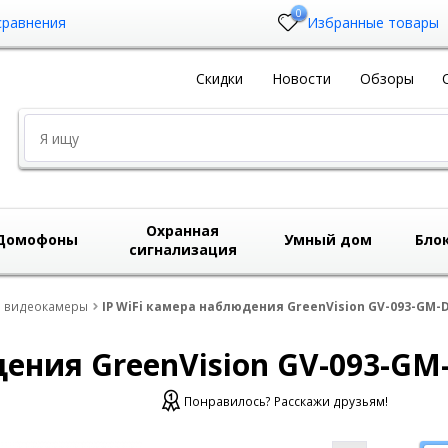
0
сравнения
Избранные товары
Скидки
Новости
Обзоры
Охранная
Домофоны
Умный дом
Бло
сигнализация
i видеокамеры
IP WiFi камера наблюдения GreenVision GV-093-GM-D
дения GreenVision GV-093-GM
Понравилось? Расскажи друзьям!