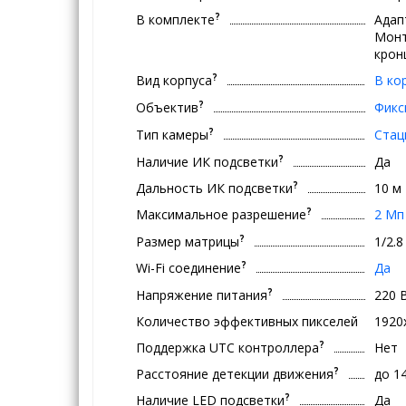
?
В комплекте
Адап
Монт
крон
?
Вид корпуса
В ко
?
Объектив
Фикс
?
Тип камеры
Стац
?
Наличие ИК подсветки
Да
?
Дальность ИК подсветки
10 м
?
Максимальное разрешение
2 Мп
?
Размер матрицы
1/2.
?
Wi-Fi соединение
Да
?
Напряжение питания
220 
Количество эффективных пикселей
1920
?
Поддержка UTC контроллера
Нет
?
Расстояние детекции движения
до 1
?
Наличие LED подсветки
Да