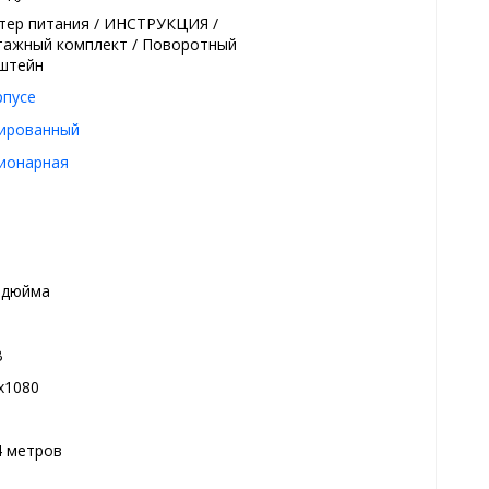
тер питания / ИНСТРУКЦИЯ /
ажный комплект / Поворотный
штейн
рпусе
ированный
ионарная
8 дюйма
В
x1080
4 метров