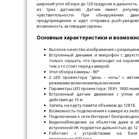
широкий угол обзора до 120 градусов и дальность 
из трех датчиков). Датчик имеет регули
чувствительности. При обнаружении дви
предупреждение и идет отправка push-уведомл
возможность активации сирены.
Основные характеристики и возможн
Высокое качество изображения с разрешение
Встроенный динамик и микрофон с двухст
только слушать что происходит на охраня
тем, кто стоит перед камерой.
Угол обзора камеры - 90°
2 LED прожектора "день – ночь" с авто
режимами включения/выключения
Параметры LED прожектора: 18 Вт; 1600 люм
Встроенный датчик движения с углом о
действия до 15 м
Запись на карту памяти объемом до 128 ГБ
Возможность подключения к камере из любо
Подключение к сети Интернет беспроводное 
Видеонаблюдение за объектом даже в аб
встроенной ИК подсветке дальностью до 12
Работает с устройствами на базе
приложение IOTLiving.