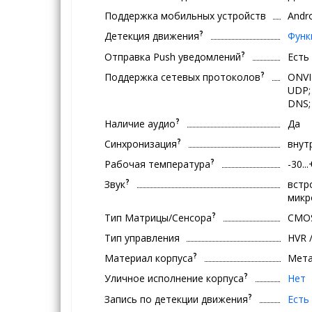
Поддержка мобильных устройств
Andro
?
Детекция движения
Функ
?
Отправка Push уведомлений
Есть
?
Поддержка сетевых протоколов
ONVI
UDP;
DNS;
?
Наличие аудио
Да
?
Синхронизация
внут
?
Рабочая температура
-30..
?
Звук
встр
мик
?
Тип Матрицы/Сенсора
CMO
Тип управления
HVR 
?
Материал корпуса
Мет
?
Уличное исполнение корпуса
Нет
?
Запись по детекции движения
Есть