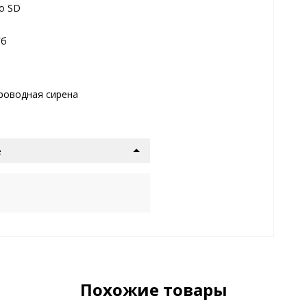
о SD
Гб
роводная сирена
е
Похожие товары