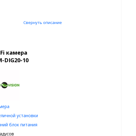
Свернуть описание
Fi камера
M-DIG20-10
амера
уличной установки
ний блок питания
радусов