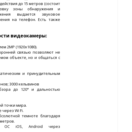
действия до 15 метров (состоит
ровку зоны обнаружения и
жения выдается звуковое
ения на телефон. Есть также
ости видеокамеры:
м 2МР (1920x1080).
оронней связью позволяют не
емом объекте, но и общаться с
матическим и принудительным
енов; 3000 кельвинов
бзора до 120° и дальностью
й точки мира.
через Wi Fi.
солютной темноте благодаря
 метров.
 ОС iOS, Android через