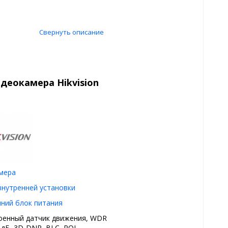
Свернуть описание
деокамера Hikvision
амера
внутренней установки
ний блок питания
оенный датчик движения, WDR
0 дБ, 3D-DNR, BLC, ROI