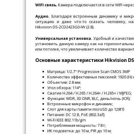
WIFI связь
. Камера подключается в сети WIFI через
Аудио.
Благодаря встроенным динамику и микр
ситуацию и даже что-то сказать человеку, н
Hikvision DS-2CD2423G0-IW (2.8).
Универсальная установка.
Удобный и качестве
установить данную камеру как на горизонтальных
или потолке, что увеличивает количество вариант
Основные характеристики Hikvision DS-
Матрица: 1/2.7" Progressive Scan CMOS 3МР
Количество эффективных пикселей: 1920 (H) x 
Объектив: 2.8 мм;
Угол обзора: 114°;
Сжатие H.264 / H.265 / H.264+ / H.265+ / MJPEG;
Функции: WDR, 3D DNR, BLC, день/ночь (ICR);
Встроенные микрофон и динамик;
Слот для карты памяти microSD до 128Гб
Питание: DC 12 В, PoE (802.3af);
Wi-Fi IEEE 802.11b/g/n
Потребляемая мощность: 7 Вт;
ИК подсветка: до 10 м, PIR до 10 м;