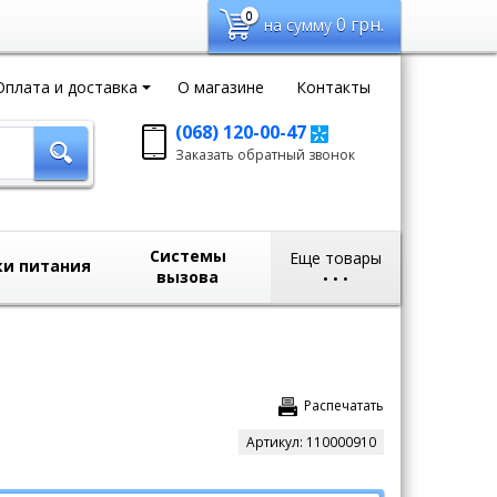
0
0
грн.
на сумму
Оплата и доставка
О магазине
Контакты
(068) 120-00-47
Заказать обратный
Заказать обратный звонок
звонок
sales@domvideo.com.ua
Системы
Еще товары
ки питания
вызова
•
•
•
Распечатать
Артикул:
110000910