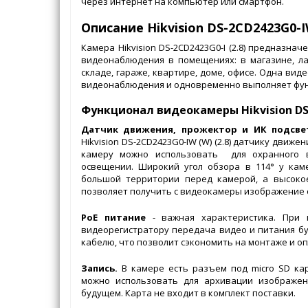
через интернет на компьютер или смартфон.
Описание Hikvision DS-2CD2423G0-IW
Камера Hikvision DS-2CD2423G0-I (2.8) предназна
видеонаблюдения в помещениях: в магазине, лар
складе, гараже, квартире, доме, офисе. Одна вид
видеонаблюдения и одновременно выполняет фу
Функционал видеокамеры Hikvision DS-
Датчик движения, прожектор и ИК подсве
Hikvision DS-2CD2423G0-IW (W) (2.8) датчику движе
камеру можно использовать для охранного 
освещении. Широкий угол обзора в 114° у кам
большой территории перед камерой, а высокое
позволяет получить с видеокамеры изображение 
PoE питание
- важная характеристика. При 
видеорегистратору передача видео и питания бу
кабелю, что позволит сэкономить на монтаже и оп
Запись.
В камере есть разъем под micro SD кар
можно использовать для архивации изображен
будущем. Карта не входит в комплект поставки.