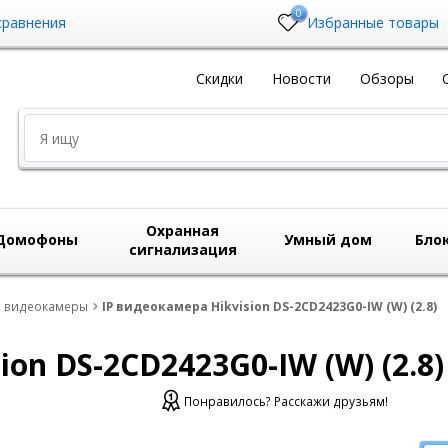
0
сравнения
Избранные товары
Скидки
Новости
Обзоры
Охранная
Домофоны
Умный дом
Бло
сигнализация
i видеокамеры
IP видеокамера Hikvision DS-2CD2423G0-IW (W) (2.8)
ion DS-2CD2423G0-IW (W) (2.8)
Понравилось? Расскажи друзьям!