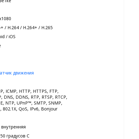
ветке
x1080
+ / H.264 / H.264+ / H.265
id / iOS
e
датчик движения
IP, ICMP, HTTP, HTTPS, FTP,
, DNS, DDNS, RTP, RTSP, RTCP,
E, NTP, UPnP™, SMTP, SNMP,
 802.1X, QoS, IPv6, Bonjour
, внутренняя
+50 градуcов С