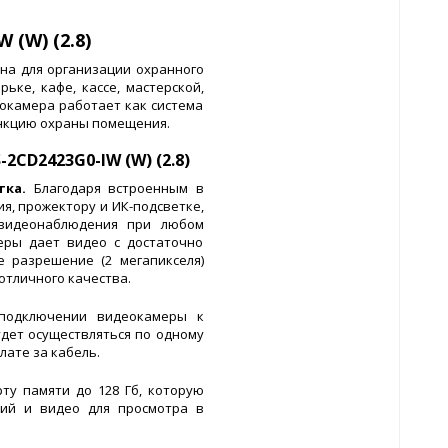
 (W) (2.8)
чена для организации охранного
ьке, кафе, кассе, мастерской,
еокамера работает как система
нкцию охраны помещения.
2CD2423G0-IW (W) (2.8)
тка.
Благодаря встроенным в
ния, прожектору и ИК-подсветке,
видеонаблюдения при любом
еры дает видео с достаточно
 разрешение (2 мегапикселя)
отличного качества.
подключении видеокамеры к
дет осуществляться по одному
лате за кабель.
ту памяти до 128 Гб, которую
ий и видео для просмотра в