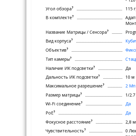
?
Угол обзора
115 
?
В комплекте
Адап
Монт
?
Название Матрицы / Сенсора
Progr
?
Вид корпуса
Куби
?
Объектив
Фикс
?
Тип камеры
Стац
?
Наличие ИК подсветки
Да
?
Дальность ИК подсветки
10 м
?
Максимальное разрешение
2 Мп
?
Размер матрицы
1/2.
?
Wi-Fi соединение
Да
?
PoE
Да
?
Фокусное расстояние
2,8 
?
Чувствительность
0 Лю