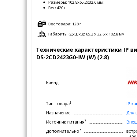
Размеры: 102,8х65,2х32,6 мм;
Вес: 420 г.
Вес товара: 128 г
Габариты (ДxШxВ): 65.2 x 32.6 x 102.8 мм
Технические характеристики IP ви
DS-2CD2423G0-IW (W) (2.8)
Бренд
?
Тип товара
IP к
Назначение
Для 
?
Источник питания
Внеш
?
Дополнительно
встр
- 12