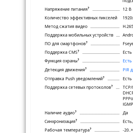
подс
?
Напряжение питания
12 В
Количество эффективных пикселей
1920
Метод сжатия видео
H.265
Поддержка мобильных устройств
Andro
?
ПО для смартфонов
Fsey
?
Поддержка CMS
Есть
?
Функция охраны
Есть
?
Детекция движения
PIR 
?
Отправка Push уведомлений
Есть
?
Поддержка сетевых протоколов
TCP/
DHCP
PPPo
IGMP,
?
Наличие аудио
Да
?
Синхронизация
Есть
?
Рабочая температура
-20..