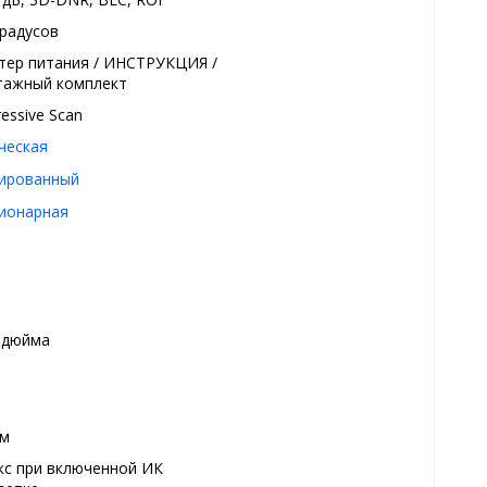
градусов
тер питания / ИНСТРУКЦИЯ /
ажный комплект
essive Scan
ческая
ированный
ионарная
7 дюйма
мм
кс при включенной ИК