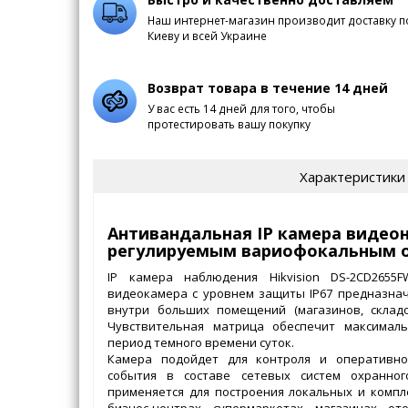
Наш интернет-магазин производит доставку п
Киеву и всей Украине
Возврат товара в течение 14 дней
У вас есть 14 дней для того, чтобы
протестировать вашу покупку
Характеристики
Антивандальная IP камера видеон
регулируемым вариофокальным 
IP камера наблюдения Hikvision DS-2CD2655FW
видеокамера с уровнем защиты IP67 предназнач
внутри больших помещений (магазинов, склад
Чувствительная матрица обеспечит максимал
период темного времени суток.
Камера подойдет для контроля и оперативн
события в составе сетевых систем охранно
применяется для построения локальных и компл
бизнес-центрах, супермаркетах, магазинах, оте