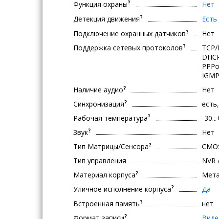
?
Функция охраны
Нет
?
Детекция движения
Есть
?
Подключение охранных датчиков
Нет
?
Поддержка сетевых протоколов
TCP/
DHCP
PPPo
IGMP,
?
Наличие аудио
Нет
?
Синхронизация
есть
?
Рабочая температура
-30..
?
Звук
Нет
?
Тип Матрицы/Сенсора
CMO
Тип управления
NVR 
?
Материал корпуса
Мет
?
Уличное исполнение корпуса
Да
?
Встроенная память
нет
?
Формат записи
Виде