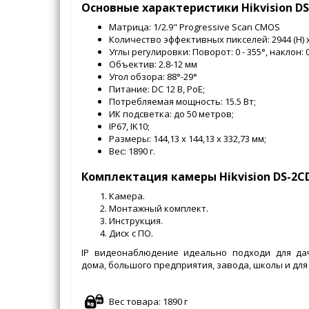
Основные характеристики Hikvision DS-
Матрица: 1/2.9" Progressive Scan CMOS
Количество эффективных пикселей: 2944 (H) x 
Углы регулировки: Поворот: 0 - 355°, наклон: 0 
Объектив: 2.8-12 мм
Угол обзора: 88°-29°
Питание: DC 12 В, PoE;
Потребляемая мощность: 15.5 Вт;
ИК подсветка: до 50 метров;
IP67, IK10;
Размеры: 144,13 х 144,13 х 332,73 мм;
Вес: 1890 г.
Комплектация камеры Hikvision DS-2CD2
Камера.
Монтажный комплект.
Инструкция.
Диск с ПО.
IP видеонаблюдение идеально подходи для дач
дома, большого предприятия, завода, школы и для
Вес товара: 1890 г