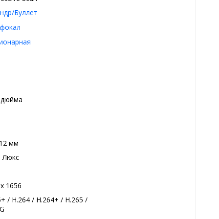
ндр/Буллет
фокал
ионарная
9 дюйма
 12 мм
5 Люкс
 х 1656
+ / H.264 / H.264+ / H.265 /
EG