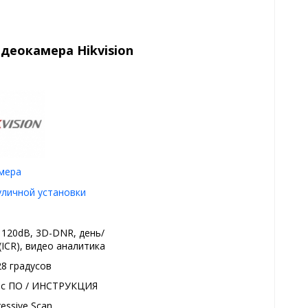
деокамера Hikvision
амера
уличной установки
120dB, 3D-DNR, день/
(ICR), видео аналитика
28 градусов
 с ПО / ИНСТРУКЦИЯ
essive Scan