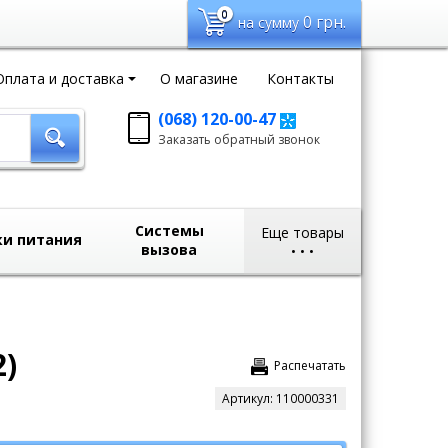
0
0
грн.
на сумму
Оплата и доставка
О магазине
Контакты
(068) 120-00-47
Заказать обратный
Заказать обратный звонок
звонок
sales@domvideo.com.ua
Системы
Еще товары
ки питания
вызова
•
•
•
2)
Распечатать
Артикул:
110000331