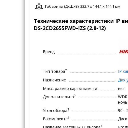
Габариты (ДxШxВ): 332.7 x 144.1 x 144.1 мм
Технические характеристики IP ви
DS-2CD2655FWD-IZS (2.8-12)
Бренд
?
Тип товара
IP к
Назначение
Для 
Макс. размер карты памяти
нет
?
Дополнительно
WDR 
ночь
?
Угол обзора
90 - 
?
В комплекте
Диск
?
Название Матрицы / Сенсора
Progr