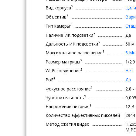
?
Вид корпуса
Цили
?
Объектив
Вари
?
Тип камеры
Стац
?
Наличие ИК подсветки
Да
?
Дальность ИК подсветки
50 м
?
Максимальное разрешение
5 Мп
?
Размер матрицы
1/2.
?
Wi-Fi соединение
Нет
?
PoE
Да
?
Фокусное расстояние
2,8 -
?
Чувствительность
0,00
?
Напряжение питания
12 В
Количество эффективных пикселей
2944
Метод сжатия видео
H.265
MJP