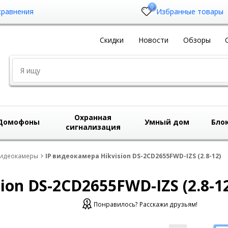
0
сравнения
Избранные товары
Скидки
Новости
Обзоры
Охранная
Домофоны
Умный дом
Бло
сигнализация
видеокамеры
IP видеокамера Hikvision DS-2CD2655FWD-IZS (2.8-12)
ion DS-2CD2655FWD-IZS (2.8-1
Понравилось? Расскажи друзьям!