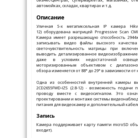
автомойках, складах, квартирах и т.д.
Описание
Уличная 5-х мегапиксельная IP камера Hikvis
12) оборудована матрицей Progressive Scan CM
Камера имеет разрешающую способность 2944x
записывать видео файлы высокого качества
светочувствительность матрицы при включе
выводить детализированное видеоизображение 
даже в условиях недостаточной освеще
моторизированным объективом с диапазон
обзора изменяется от 88° до 29° в зависимости о
Одна из особенностей внутренней камеры вид
2CD2655FWD-IZS (2.8-12) - возможность подачи
проводу вместе с видеосигналом. Это озна
проектировании и монтаже системы видеонаблюде
питания для видеокамер и дополнительный кабел
Запись
Камера поддерживает карту памяти microSD объе
входит).