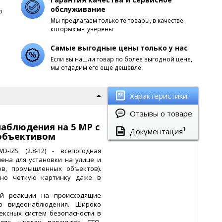
обслуживание
о
Мы предлагаем только те товары, в качестве
которых мы уверены
Самые выгодные цены только у нас
Если вы нашли товар по более выгодной цене,
мы отдадим его еще дешевле
Характеристики
Отзывы о товаре
аблюдения на 5 МР с
1
Документация
объективом
D-IZS (2.8-12) - всепогодная
ена для установки на улице и
ов, промышленных объектов).
ьно четкую картинку даже в
ой реакции на происходящие
го видеонаблюдения. Широко
ексных систем безопасности в
лях, школах, паркингах, СТО,