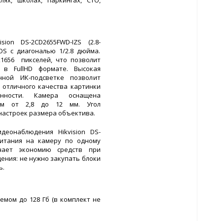
ion DS-2CD2655FWD-IZS (2.8-
OS с диагональю 1/2.8 дюйма.
1656 пикселей, что позволит
 в FullHD формате. Высокая
нной ИК-подсветке позволит
отличного качества картинки
нности. Камера оснащена
ом от 2,8 до 12 мм. Угол
т настроек размера объектива.
еонаблюдения Hikvision DS-
 питания на камеру по одному
чает экономию средств при
ния: не нужно закупать блоки
ь.
мом до 128 Гб (в комплект не