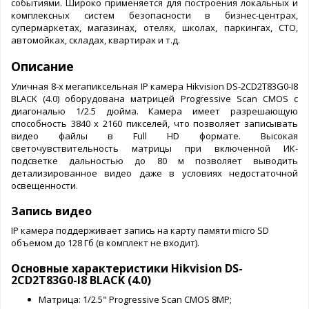
событиями. Широко применяется для построения локальных и
комплексных систем безопасности в бизнес-центрах,
супермаркетах, магазинах, отелях, школах, паркингах, СТО,
автомойках, складах, квартирах и т.д.
Описание
Уличная 8-х мегапиксельная IP камера Hikvision DS-2CD2T83G0-I8
BLACK (4.0) оборудована матрицей Progressive Scan CMOS с
диагональю 1/2.5 дюйма. Камера имеет разрешающую
способность 3840 x 2160 пикселей, что позволяет записывать
видео файлы в Full HD формате. Высокая
светочувствительность матрицы при включенной ИК-
подсветке дальностью до 80 м позволяет выводить
детализированное видео даже в условиях недостаточной
освещенности.
Запись видео
IP камера поддерживает запись на карту памяти micro SD
объемом до 128 Гб (в комплект не входит).
Основные характеристики Hikvision DS-
2CD2T83G0-I8 BLACK (4.0)
Матрица: 1/2.5" Progressive Scan CMOS 8МР;