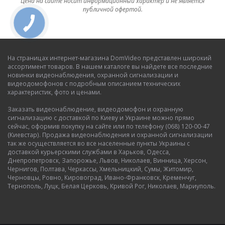
Цена на сайте носит информационный характер и не является
публичной офертой.
На страницах интернет-магазина DomVideo представлен широкий
ассортимент товаров. В нашем каталоге вы найдете все последние
новинки видеонаблюдения, охранной сигнализации и
видеодомофонов с подробным описанием технических
характеристик, фото и ценами.
Заказать видеонаблюдение, видеодомофон и охранную
сигнализацию с доставкой по Киеву и Украине можно прямо
сейчас, оформив покупку на сайте или по телефону (068) 120-00-47
(Киевстар). Продажа видеонаблюдения и охранной сигнализации
так же осуществляется во все населенные пункты Украины с
доставкой курьерскими службами в Харьков, Одесса,
Днепропетровск, Запорожье, Львов, Николаев, Винница, Херсон,
Чернигов, Полтава, Черкассы, Хмельницкий, Сумы, Житомир,
Черновцы, Ровно, Кировоград, Ивано-Франковск, Кременчуг,
Тернополь, Луцк, Белая Церковь, Кривой Рог, Николаев, Мариуполь.