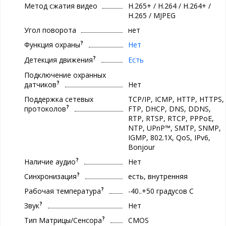
Метод сжатия видео
H.265+ / H.264 / H.264+ /
H.265 / MJPEG
Угол поворота
нет
?
Функция охраны
Нет
?
Детекция движения
Есть
Подключение охранных
?
датчиков
Нет
Поддержка сетевых
TCP/IP, ICMP, HTTP, HTTPS,
?
протоколов
FTP, DHCP, DNS, DDNS,
RTP, RTSP, RTCP, PPPoE,
NTP, UPnP™, SMTP, SNMP,
IGMP, 802.1X, QoS, IPv6,
Bonjour
?
Наличие аудио
Нет
?
Синхронизация
есть, внутренняя
?
Рабочая температура
-40..+50 градуcов С
?
Звук
Нет
?
Тип Матрицы/Сенсора
CMOS