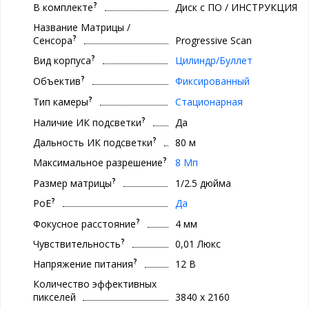
?
В комплекте
Диск с ПО / ИНСТРУКЦИЯ
Название Матрицы /
?
Сенсора
Progressive Scan
?
Вид корпуса
Цилиндр/Буллет
?
Объектив
Фиксированный
?
Тип камеры
Стационарная
?
Наличие ИК подсветки
Да
?
Дальность ИК подсветки
80 м
?
Максимальное разрешение
8 Мп
?
Размер матрицы
1/2.5 дюйма
?
PoE
Да
?
Фокусное расстояние
4 мм
?
Чувствительность
0,01 Люкс
?
Напряжение питания
12 В
Количество эффективных
пикселей
3840 х 2160