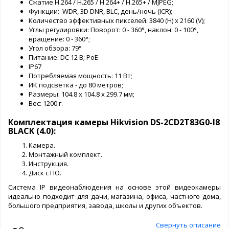
Сжатие H.264 / Н.265 / H.264+ / Н.265+ / MJPEG;
Функции: WDR, 3D DNR, BLC, день/ночь (ICR);
Количество эффективных пикселей: 3840 (H) x 2160 (V);
Углы регулировки: Поворот: 0 - 360°, наклон: 0 - 100°,
вращение: 0 - 360°;
Угол обзора: 79°
Питание: DC 12 В; PoE
IP67
Потребляемая мощность: 11 Вт;
ИК подсветка - до 80 метров;
Размеры: 104.8 х 104.8 х 299.7 мм;
Вес: 1200 г.
Комплектация камеры Hikvision DS-2CD2T83G0-I8
BLACK (4.0):
Камера.
Монтажный комплект.
Инструкция.
Диск с ПО.
Система IP видеонаблюдения на основе этой видеокамеры
идеально подходит для дачи, магазина, офиса, частного дома,
большого предприятия, завода, школы и других объектов.
Свернуть описание