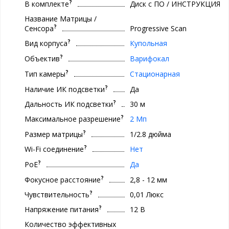
?
В комплекте
Диск с ПО / ИНСТРУКЦИЯ
Название Матрицы /
?
Сенсора
Progressive Scan
?
Вид корпуса
Купольная
?
Объектив
Варифокал
?
Тип камеры
Стационарная
?
Наличие ИК подсветки
Да
?
Дальность ИК подсветки
30 м
?
Максимальное разрешение
2 Мп
?
Размер матрицы
1/2.8 дюйма
?
Wi-Fi соединение
Нет
?
PoE
Да
?
Фокусное расстояние
2,8 - 12 мм
?
Чувствительность
0,01 Люкс
?
Напряжение питания
12 В
Количество эффективных