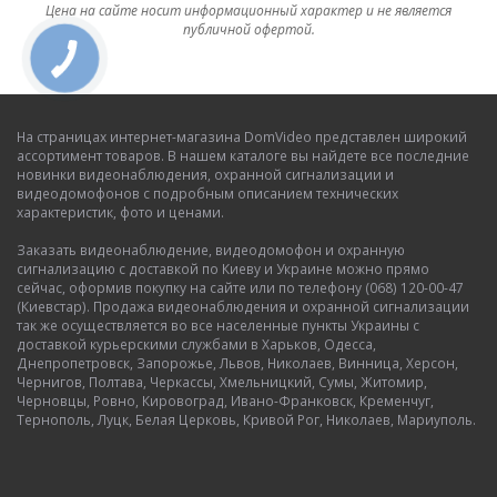
Цена на сайте носит информационный характер и не является
публичной офертой.
На страницах интернет-магазина DomVideo представлен широкий
ассортимент товаров. В нашем каталоге вы найдете все последние
новинки видеонаблюдения, охранной сигнализации и
видеодомофонов с подробным описанием технических
характеристик, фото и ценами.
Заказать видеонаблюдение, видеодомофон и охранную
сигнализацию с доставкой по Киеву и Украине можно прямо
сейчас, оформив покупку на сайте или по телефону (068) 120-00-47
(Киевстар). Продажа видеонаблюдения и охранной сигнализации
так же осуществляется во все населенные пункты Украины с
доставкой курьерскими службами в Харьков, Одесса,
Днепропетровск, Запорожье, Львов, Николаев, Винница, Херсон,
Чернигов, Полтава, Черкассы, Хмельницкий, Сумы, Житомир,
Черновцы, Ровно, Кировоград, Ивано-Франковск, Кременчуг,
Тернополь, Луцк, Белая Церковь, Кривой Рог, Николаев, Мариуполь.