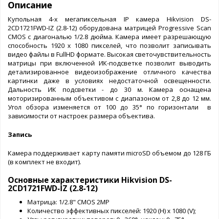
Описание
Купольная 4-х мегапиксельная IP камера Hikvision DS-
2CD1721FWD-IZ (2.8-12) оборудована матрицей Progressive Scan
CMOS с диагональю 1/2.8 дюйма. Камера имеет разрешающую
способность 1920 х 1080 пикселей, что позволит записывать
видео файлы в FullHD формате. Высокая светочувствительность
матрицы при включенной ИК-подсветке позволит выводить
детализированное видеоизображение отличного качества
картинки даже в условиях недостаточной освещенности.
Дальность ИК подсветки - до 30 м. Камера оснащена
моторизированным объективом с диапазоном от 2,8 до 12 мм.
Угол обзора изменяется от 100 до 35° по горизонтали в
зависимости от настроек размера объектива.
Запись
Камера поддерживает карту памяти microSD объемом до 128 ГБ
(в комплект не входит).
Основные характеристики Hikvision DS-
2CD1721FWD-IZ (2.8-12)
Матрица: 1/2.8" CMOS 2МР
Количество эффективных пикселей: 1920 (H) x 1080 (V);