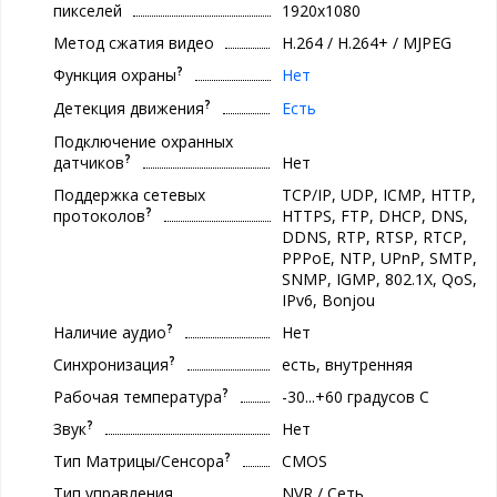
пикселей
1920x1080
Метод сжатия видео
H.264 / H.264+ / MJPEG
?
Функция охраны
Нет
?
Детекция движения
Есть
Подключение охранных
?
датчиков
Нет
Поддержка сетевых
TCP/IP, UDP, ICMP, HTTP,
?
протоколов
HTTPS, FTP, DHCP, DNS,
DDNS, RTP, RTSP, RTCP,
PPPoE, NTP, UPnP, SMTP,
SNMP, IGMP, 802.1X, QoS,
IPv6, Bonjou
?
Наличие аудио
Нет
?
Синхронизация
есть, внутренняя
?
Рабочая температура
-30...+60 градусов С
?
Звук
Нет
?
Тип Матрицы/Сенсора
CMOS
Тип управления
NVR / Сеть