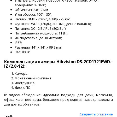
Углы регулировки: поворот: 0 - 360°, наклон: 0 - 75°,
вращение: 0 - 360°;
Объектив: 2.8-12 мм
Угол обзора: 100° - 35°;
Запись: 3МП - 20 к/с, 1080p - 25 к/с;
Функции: WDR (120дБ), 3D-DNR, день/ночь(ICR);
Питание: DC 12 В / PоE (802.3af);
Потребляемая мощность: 11 Вт;
ИК подсветка: до 30 метров;
IP67;
Размеры: 141 х 141 х 99.9 мм;
Вес: 800 г.
Комплектация камеры Hikvision DS-2CD1721FWD-
IZ (2.8-12):
Камера.
Монтажный комплект.
Инструкция.
Диск с ПО.
IP видеонаблюдение идеально подходи для дачи, магазина,
офиса, частного дома, большого предприятия, завода, школы и
для других объектов.
Свернуть описание