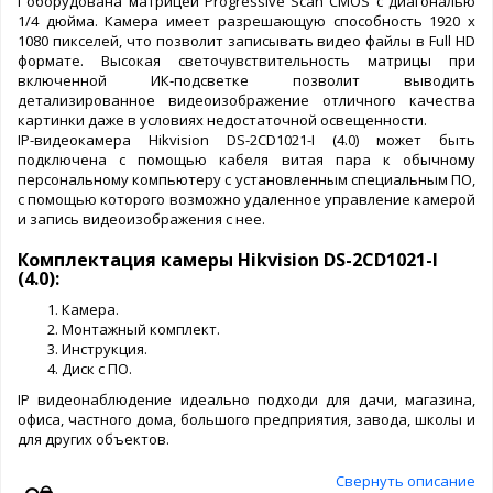
I оборудована матрицей Progressive Scan CMOS с диагональю
1/4 дюйма. Камера имеет разрешающую способность 1920 x
1080 пикселей, что позволит записывать видео файлы в Full HD
формате. Высокая светочувствительность матрицы при
включенной ИК-подсветке позволит выводить
детализированное видеоизображение отличного качества
картинки даже в условиях недостаточной освещенности.
IP-видеокамера Hikvision DS-2CD1021-I (4.0) может быть
подключена с помощью кабеля витая пара к обычному
персональному компьютеру с установленным специальным ПО,
с помощью которого возможно удаленное управление камерой
и запись видеоизображения с нее.
Комплектация камеры Hikvision DS-2CD1021-I
(4.0):
Камера.
Монтажный комплект.
Инструкция.
Диск с ПО.
IP видеонаблюдение идеально подходи для дачи, магазина,
офиса, частного дома, большого предприятия, завода, школы и
для других объектов.
Свернуть описание