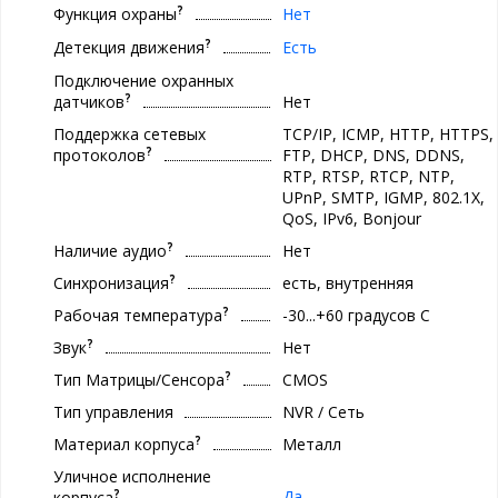
?
Функция охраны
Нет
?
Детекция движения
Есть
Подключение охранных
?
датчиков
Нет
Поддержка сетевых
TCP/IP, ICMP, HTTP, HTTPS,
?
протоколов
FTP, DHCP, DNS, DDNS,
RTP, RTSP, RTCP, NTP,
UPnP, SMTP, IGMP, 802.1X,
QoS, IPv6, Bonjour
?
Наличие аудио
Нет
?
Синхронизация
есть, внутренняя
?
Рабочая температура
-30...+60 градусов С
?
Звук
Нет
?
Тип Матрицы/Сенсора
CMOS
Тип управления
NVR / Сеть
?
Материал корпуса
Металл
Уличное исполнение
?
Да
корпуса