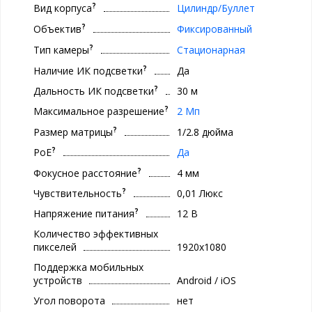
?
Вид корпуса
Цилиндр/Буллет
?
Объектив
Фиксированный
?
Тип камеры
Стационарная
?
Наличие ИК подсветки
Да
?
Дальность ИК подсветки
30 м
?
Максимальное разрешение
2 Мп
?
Размер матрицы
1/2.8 дюйма
?
PoE
Да
?
Фокусное расстояние
4 мм
?
Чувствительность
0,01 Люкс
?
Напряжение питания
12 В
Количество эффективных
пикселей
1920x1080
Поддержка мобильных
устройств
Android / iOS
Угол поворота
нет