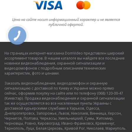
Цена на сайте носит информационный характер и не является
публичной офертой.
На страницах интернет-магазина DomVideo представлен широкий
ассортимент товаров. В нашем каталоге вы найдете все последние
новинки видеонаблюдения, охранной сигнализации и
видеодомофонов с подробным описанием технических
характеристик, фото и ценами.
Заказать видеонаблюдение, видеодомофон и охранную
сигнализацию с доставкой по Киеву и Украине можно прямо
сейчас, оформив покупку на сайте или по телефону (068) 120-00-47
(Киевстар). Продажа видеонаблюдения и охранной сигнализации
так же осуществляется во все населенные пункты Украины с
доставкой курьерскими службами в Харьков, Одесса,
Днепропетровск, Запорожье, Львов, Николаев, Винница, Херсон,
Чернигов, Полтава, Черкассы, Хмельницкий, Сумы, Житомир,
Черновцы, Ровно, Кировоград, Ивано-Франковск, Кременчуг,
Тернополь, Луцк, Белая Церковь, Кривой Рог, Николаев, Мариуполь.