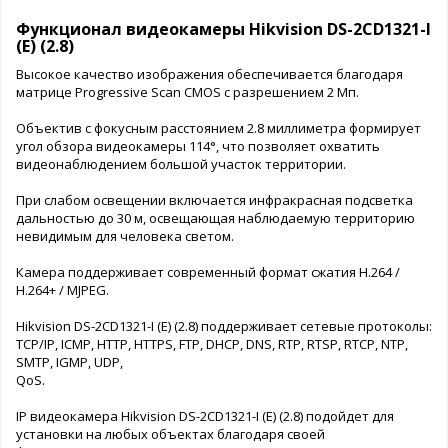
Функционал видеокамеры Hikvision DS-2CD1321-I
(E) (2.8)
Высокое качество изображения обеспечивается благодаря
матрице Progressive Scan CMOS с разрешением 2 Мп.
Объектив с фокусным расстоянием 2.8 миллиметра формирует
угол обзора видеокамеры 114°, что позволяет охватить
видеонаблюдением большой участок территории.
При слабом освещении включается инфракрасная подсветка
дальностью до 30 м, освещающая наблюдаемую территорию
невидимым для человека светом.
Камера поддерживает современный формат сжатия H.264 /
H.264+ / MJPEG.
Hikvision DS-2CD1321-I (E) (2.8) поддерживает сетевые протоколы:
TCP/IP, ICMP, HTTP, HTTPS, FTP, DHCP, DNS, RTP, RTSP, RTCP, NTP,
SMTP, IGMP, UDP,
QoS.
IP видеокамера Hikvision DS-2CD1321-I (E) (2.8) подойдет для
установки на любых объектах благодаря своей