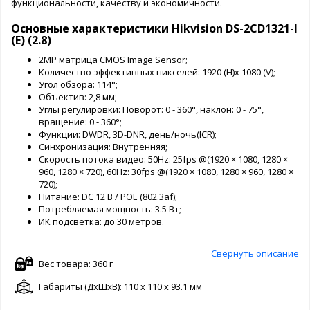
функциональности, качеству и экономичности.
Основные характеристики Hikvision DS-2CD1321-I
(E) (2.8)
2МР матрица CMOS Image Sensor;
Количество эффективных пикселей: 1920 (H)x 1080 (V);
Угол обзора: 114°;
Объектив: 2,8 мм;
Углы регулировки: Поворот: 0 - 360°, наклон: 0 - 75°,
вращение: 0 - 360°;
Функции: DWDR, 3D-DNR, день/ночь(ICR);
Синхронизация: Внутренняя;
Скорость потока видео: 50Hz: 25fps @(1920 × 1080, 1280 ×
960, 1280 × 720), 60Hz: 30fps @(1920 × 1080, 1280 × 960, 1280 ×
720);
Питание: DC 12 В / POE (802.3af);
Потребляемая мощность: 3.5 Вт;
ИК подсветка: до 30 метров.
Свернуть описание
Вес товара: 360 г
Габариты (ДxШxВ): 110 x 110 x 93.1 мм