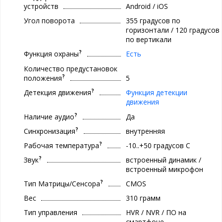
устройств
Android / iOS
Угол поворота
355 градусов по
горизонтали / 120 градусов
по вертикали
?
Функция охраны
Есть
Количество предустановок
?
положения
5
?
Детекция движения
Функция детекции
движения
?
Наличие аудио
Да
?
Синхронизация
внутренняя
?
Рабочая температура
-10..+50 градуcов С
?
Звук
встроенный динамик /
встроенный микрофон
?
Тип Матрицы/Сенсора
CMOS
Вес
310 грамм
Тип управления
HVR / NVR / ПО на
смартфоне