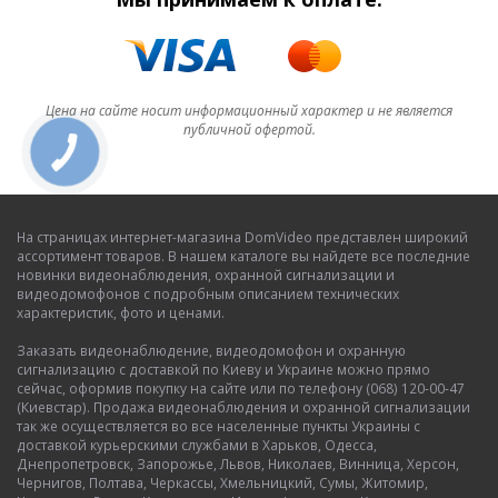
Цена на сайте носит информационный характер и не является
публичной офертой.
На страницах интернет-магазина DomVideo представлен широкий
ассортимент товаров. В нашем каталоге вы найдете все последние
новинки видеонаблюдения, охранной сигнализации и
видеодомофонов с подробным описанием технических
характеристик, фото и ценами.
Заказать видеонаблюдение, видеодомофон и охранную
сигнализацию с доставкой по Киеву и Украине можно прямо
сейчас, оформив покупку на сайте или по телефону (068) 120-00-47
(Киевстар). Продажа видеонаблюдения и охранной сигнализации
так же осуществляется во все населенные пункты Украины с
доставкой курьерскими службами в Харьков, Одесса,
Днепропетровск, Запорожье, Львов, Николаев, Винница, Херсон,
Чернигов, Полтава, Черкассы, Хмельницкий, Сумы, Житомир,