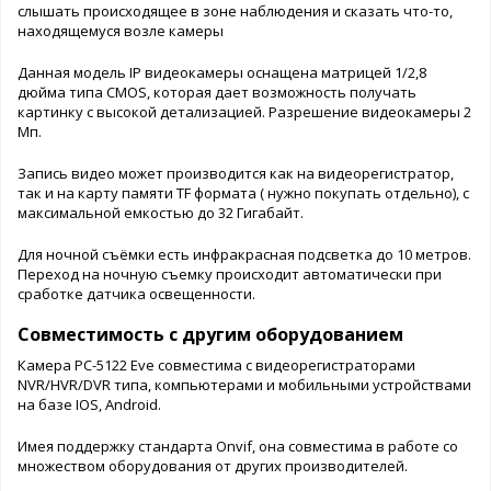
слышать происходящее в зоне наблюдения и сказать что-то,
находящемуся возле камеры
Данная модель IP видеокамеры оснащена матрицей 1/2,8
дюйма типа CMOS, которая дает возможность получать
картинку с высокой детализацией. Разрешение видеокамеры 2
Мп.
Запись видео может производится как на видеорегистратор,
так и на карту памяти TF формата ( нужно покупать отдельно), с
максимальной емкостью до 32 Гигабайт.
Для ночной съёмки есть инфракрасная подсветка до 10 метров.
Переход на ночную съемку происходит автоматически при
сработке датчика освещенности.
Совместимость с другим оборудованием
Камера PC-5122 Eve совместима с видеорегистраторами
NVR/HVR/DVR типа, компьютерами и мобильными устройствами
на базе IOS, Android.
Имея поддержку стандарта Onvif, она совместима в работе со
множеством оборудования от других производителей.