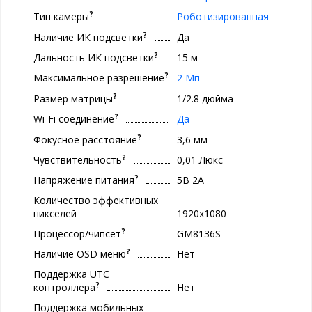
?
Тип камеры
Роботизированная
?
Наличие ИК подсветки
Да
?
Дальность ИК подсветки
15 м
?
Максимальное разрешение
2 Мп
?
Размер матрицы
1/2.8 дюйма
?
Wi-Fi соединение
Да
?
Фокусное расстояние
3,6 мм
?
Чувствительность
0,01 Люкс
?
Напряжение питания
5В 2А
Количество эффективных
пикселей
1920x1080
?
Процессор/чипсет
GM8136S
?
Наличие OSD меню
Нет
Поддержка UTC
?
контроллера
Нет
Поддержка мобильных