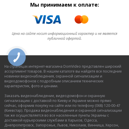
Мы принимаем к оплате:
Цена на сайте носит информационный характер и не является
публичной офертой.
На страницах интернет-магазина DomVideo представлен широкий
ассортимент товаров. В нашем каталоге вы найдете все последние
новинки видеонаблюдения, охранной сигнализации и
видеодомофонов с подробным описанием технических
характеристик, фото и ценами.
Заказать видеонаблюдение, видеодомофон и охранную
сигнализацию с доставкой по Киеву и Украине можно прямо
сейчас, оформив покупку на сайте или по телефону (068) 120-00-47
(Киевстар). Продажа видеонаблюдения и охранной сигнализации
так же осуществляется во все населенные пункты Украины с
доставкой курьерскими службами в Харьков, Одесса,
Днепропетровск, Запорожье, Львов, Николаев, Винница, Херсон,