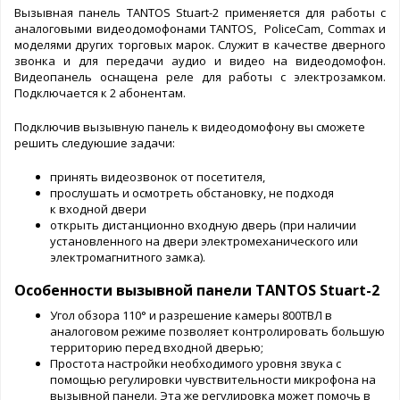
Вызывная панель TANTOS Stuart-2 применяется для работы с
аналоговыми видеодомофонами TANTOS, PoliceCam, Commax и
моделями других торговых марок. Служит в качестве дверного
звонка и для передачи аудио и видео на видеодомофон.
Видеопанель оснащена реле для работы с электрозамком.
Подключается к 2 абонентам.
Подключив вызывную панель к видеодомофону вы сможете
решить следуюшие задачи:
принять видеозвонок от посетителя,
прослушать и осмотреть обстановку, не подходя
к входной двери
открыть дистанционно входную дверь (при наличии
установленного на двери электромеханического или
электромагнитного замка).
Особенности вызывной панели TANTOS Stuart-2
Угол обзора 110° и разрешение камеры 800ТВЛ в
аналоговом режиме позволяет контролировать большую
территорию перед входной дверью;
Простота настройки необходимого уровня звука с
помощью регулировки чувствительности микрофона на
вызывной панели. Эта же регулировка может помочь в