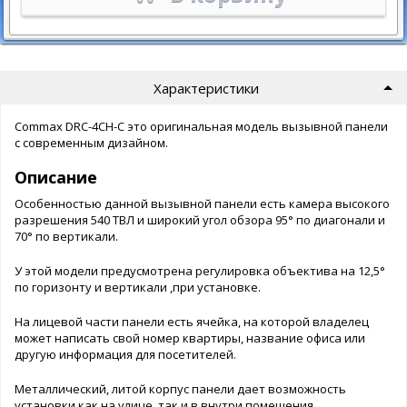
Характеристики
Commax DRC-4CH-C это оригинальная модель вызывной панели
с современным дизайном.
Описание
Особенностью данной вызывной панели есть камера высокого
разрешения 540 ТВЛ и широкий угол обзора 95° по диагонали и
70° по вертикали.
У этой модели предусмотрена регулировка объектива на 12,5°
по горизонту и вертикали ,при установке.
На лицевой части панели есть ячейка, на которой владелец
может написать свой номер квартиры, название офиса или
другую информация для посетителей.
Металлический, литой корпус панели дает возможность
установки как на улице, так и в внутри помещения.