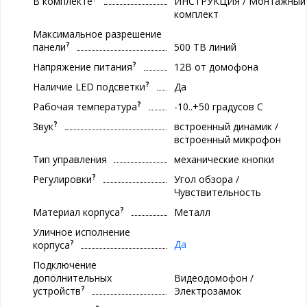
В комплекте
ИНСТРУКЦИЯ / Монтажный
комплект
Максимальное разрешение
?
панели
500 ТВ линий
?
Напряжение питания
12В от домофона
?
Наличие LED подсветки
Да
?
Рабочая температура
-10..+50 градуcов С
?
Звук
встроенный динамик /
встроенный микрофон
Тип управления
механические кнопки
?
Регулировки
Угол обзора /
Чувствительность
?
Материал корпуса
Металл
Уличное исполнение
?
Да
корпуса
Подключение
дополнительных
Видеодомофон /
?
устройств
Электрозамок