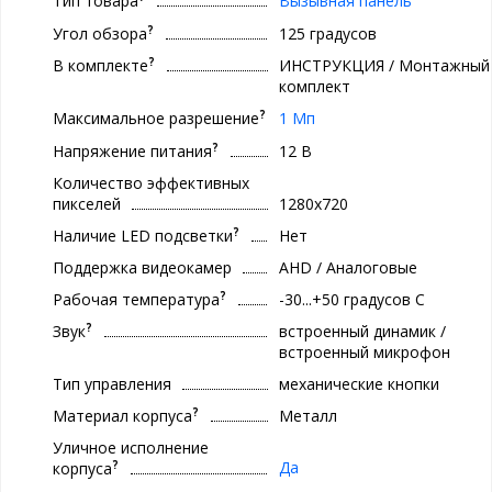
Тип товара
Вызывная панель
?
Угол обзора
125 градусов
?
В комплекте
ИНСТРУКЦИЯ / Монтажный
комплект
?
Максимальное разрешение
1 Мп
?
Напряжение питания
12 В
Количество эффективных
пикселей
1280х720
?
Наличие LED подсветки
Нет
Поддержка видеокамер
AHD / Аналоговые
?
Рабочая температура
-30...+50 градусов С
?
Звук
встроенный динамик /
встроенный микрофон
Тип управления
механические кнопки
?
Материал корпуса
Металл
Уличное исполнение
?
Да
корпуса