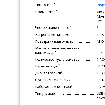
?
Тип товара
Виде
?
В комплекте
Диск
Монт
Пуль
?
Число каналов видео
8
?
Напряжение питания
12 В
Поддержка видеокамер
AHD /
Максимальное разрешение
?
видеокамер
2 Мп
Количество аудио выходов
1 RC
?
Видео выходы
HDMI
?
Диск для записи
1 SA
Облачная технология
Есть
?
Рабочая температура
-10..
Тип управления
USB 
/ ме