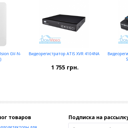
sion GV-N-
Видеорегистратор ATIS XVR 4104NA
Видеореги
НЕТ В
)
зину
НАЛИЧИИ
1 755
грн.
лог товаров
Подписка на рассылк
ллодетекторы для