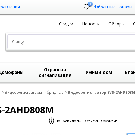
0
сравнения
Избранные товары
Скидки
Новости
Обзоры
Охранная
Домофоны
Умный дом
Бло
сигнализация
ы
Видеорегистраторы гибридные
Видеорегистратор SVS-2AHD808М
S-2AHD808М
Понравилось? Расскажи друзьям!