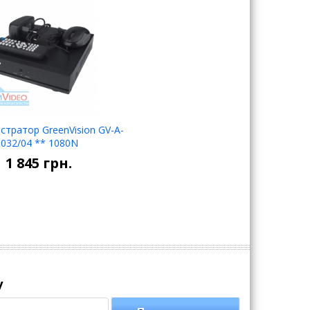
стратор GreenVision GV-A-
НЕТ В
S032/04 ** 1080N
НАЛИЧИИ
1 845
грн.
у