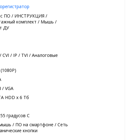
орегистратор
 с ПО / ИНСТРУКЦИЯ /
ажный комплект / Мышь /
т ДУ
 CVI / IP / TVI / Аналоговые
 (1080P)
A
 / VGA
TA HDD x 6 Тб
+55 градуcов С
мышь / ПО на смартфоне / Сеть
ханические кнопки