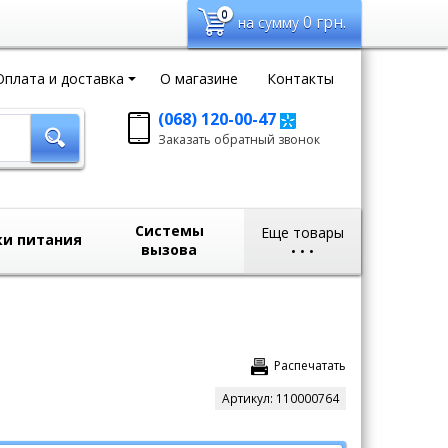
0
0
грн.
на сумму
Оплата и доставка
О магазине
Контакты
(068) 120-00-47
Заказать обратный
Заказать обратный звонок
звонок
sales@domvideo.com.ua
Системы
Еще товары
ки питания
вызова
•
•
•
Распечатать
Артикул:
110000764