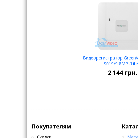
Видеорегистратор GreenVi
S019/9 8MP (Lite
В кор
2 144
грн.
Покупателям
Ката
Скидки
Мета