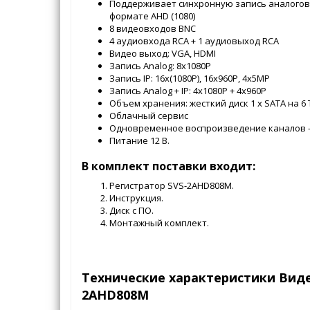
Поддерживает синхронную запись аналогово
формате AHD (1080)
8 видеовходов BNC
4 аудиовхода RCA + 1 аудиовыход RCA
Видео выход: VGA, HDMI
Запись Analog: 8х1080P
Запись IP: 16х(1080P), 16х960Р, 4х5MP
Запись Analog + IP: 4х1080Р + 4х960P
Объем хранения: жесткий диск 1 х SATA на 6 
Облачный сервис
Одновременное воспроизведение каналов - 
Питание 12 В.
В комплект поставки входит:
Регистратор SVS-2AHD808М.
Инструкция.
Диск с ПО.
Монтажный комплект.
Технические характеристики Виде
2AHD808М