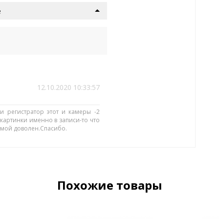
е
12.10.2020 10:33:57
и регистратор этот и камеры -2
картинки именно в записи-то что
темой доволен.Спасибо.
Похожие товары