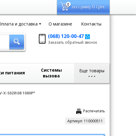
0
0
грн.
на сумму
Оплата и доставка
О магазине
Контакты
(068) 120-00-47
Заказать обратный
Заказать обратный звонок
звонок
sales@domvideo.com.ua
Системы
Еще товары
ки питания
вызова
•
•
•
-X-S028\08 1080P*
Распечатать
Артикул:
110000511