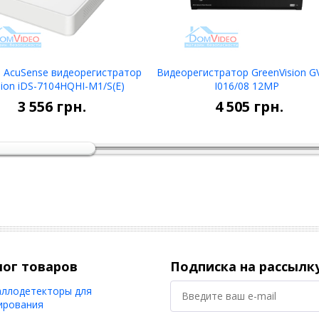
 AcuSense видеорегистратор
Видеорегистратор GreenVision G
sion iDS-7104HQHI-M1/S(E)
I016/08 12MP
В корзину
В корзину
3 556
грн.
4 505
грн.
лог товаров
Подписка на рассылк
ллодетекторы для
ирования