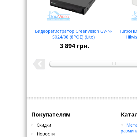
Видеорегистратор GreenVision GV-N-
TurboHD
S024/08 (8POE) (Lite)
Hikvi
В корзину
3 894
грн.
Покупателям
Ката
Скидки
Мета
размин
Новости