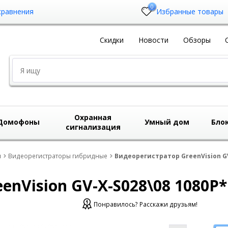
0
сравнения
Избранные товары
Скидки
Новости
Обзоры
Охранная
Домофоны
Умный дом
Бло
сигнализация
ы
Видеорегистраторы гибридные
Видеорегистратор GreenVision GV
enVision GV-X-S028\08 1080P*
Понравилось? Расскажи друзьям!