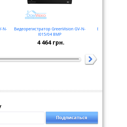
V-N-
Видеорегистратор GreenVision GV-N-
Видеорегистрат
I015/04 8MP
7204H
В корзину
4 464
грн.
4 50
у
Подписаться