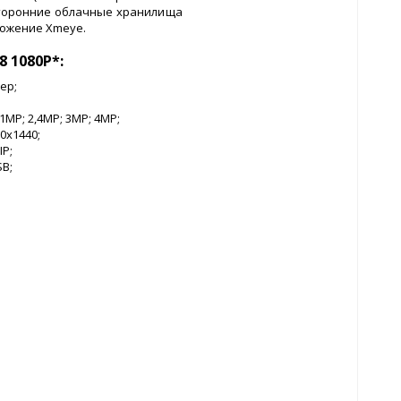
 сторонние облачные хранилища
ложение Xmeye.
 1080P*:
ер;
1MP; 2,4MP; 3MP; 4MP;
0x1440;
IP;
SB;