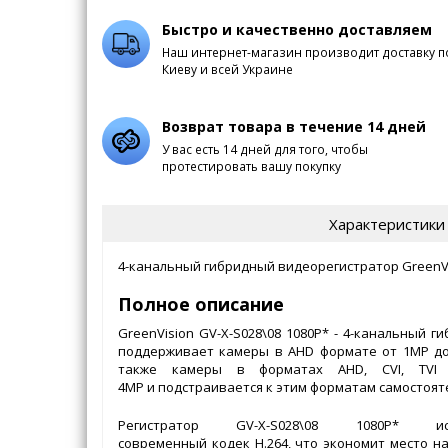
Быстро и качественно доставляем
Наш интернет-магазин производит доставку п
Киеву и всей Украине
Возврат товара в течение 14 дней
У вас есть 14 дней для того, чтобы
протестировать вашу покупку
Характеристики
4-канальный гибридный видеорегистратор GreenVis
Полное описание
GreenVision GV-X-S028\08 1080P* - 4-канальный г
поддерживает камеры в AHD формате от 1МР до
также камеры в форматах AHD, CVI, TV
4MP и подстраивается к этим форматам самостоят
Регистратор GV-X-S028\08 1080P* 
современный кодек H.264, что экономит место н