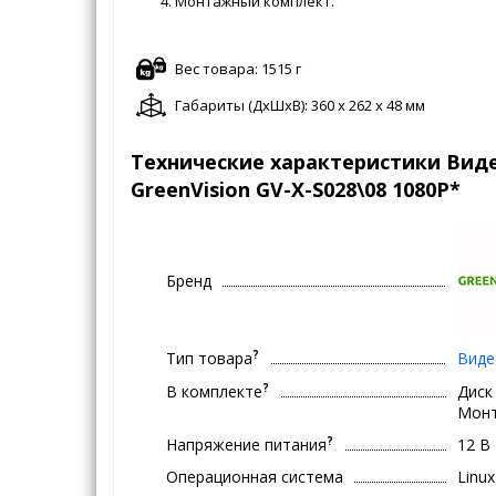
Монтажный комплект.
Вес товара: 1515 г
Габариты (ДxШxВ): 360 x 262 x 48 мм
Технические характеристики Вид
GreenVision GV-X-S028\08 1080P*
Бренд
?
Тип товара
Виде
?
В комплекте
Диск
Монт
?
Напряжение питания
12 В
Операционная система
Linux