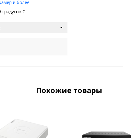
 камер и более
5 градуcов С
е
Похожие товары