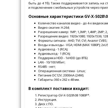
быть до 4 Тб). Также поддерживается запись на
и подключение с мобильных устройств через при
Основные характеристики GV-X-S028\08
Количество каналов видео - до 4-х видеокам
Видео сжатие: H.264;
Разрешение камер: 1MP; 1,3MP; 1,4MP; 2MP; 2,
Разрещение видео: 1920x1080; 1920x1536; 128
Форматы сигнала - AHD; TVI; CVI; Аналог CVBS; 
Входы и выходы - VGA; HDMI (MAX 1080P); 2хU
Аудиовход - 1 (RCA);
Аудиовыход - 1 (RCA);
Поддержка HDD - 1хHDD (до 8ТБ)
LAN - 10/100 Мбит;
RS485 - нет;
Операционная система - Linux;
Питание DC12V; 2000mA (24W);
Габариты 360 х 262 х 48 мм.
В комплект поставки входит:
Регистратор GV-X-S028\08 1080P*.
Инструкция.
Диск с ПО.