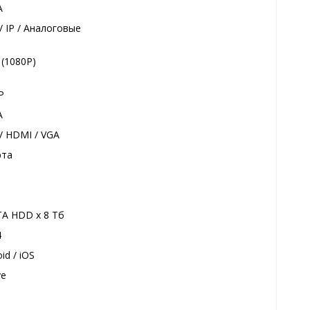
A
/ IP / Аналоговые
 (1080P)
P
A
/ HDMI / VGA
рта
TA HDD x 8 Тб
4
id / iOS
ye