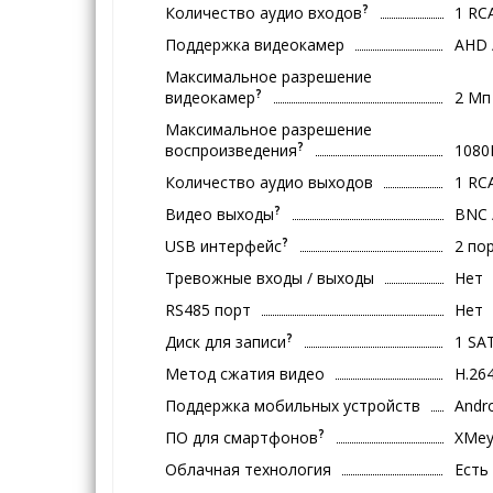
?
Количество аудио входов
1 RC
Поддержка видеокамер
AHD 
Максимальное разрешение
?
видеокамер
2 Мп
Максимальное разрешение
?
воспроизведения
1080
Количество аудио выходов
1 RC
?
Видео выходы
BNC 
?
USB интерфейс
2 по
Тревожные входы / выходы
Нет
RS485 порт
Нет
?
Диск для записи
1 SA
Метод сжатия видео
H.26
Поддержка мобильных устройств
Andro
?
ПО для смартфонов
XMe
Облачная технология
Есть