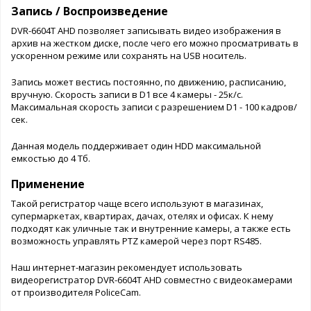
Запись / Воспроизведение
DVR-6604T AHD позволяет записывать видео изображения в
архив на жестком диске, после чего его можно просматривать в
ускоренном режиме или сохранять на USB носитель.
Запись может вестись постоянно, по движению, расписанию,
вручную. Скорость записи в D1 все 4 камеры - 25к/с.
Максимальная скорость записи с разрешением D1 - 100 кадров/
сек.
Данная модель поддерживает один HDD максимальной
емкостью до 4 Тб.
Применение
Такой регистратор чаще всего используют в магазинах,
супермаркетах, квартирах, дачах, отелях и офисах. К нему
подходят как уличные так и внутренние камеры, а также есть
возможность управлять PTZ камерой через порт RS485.
Наш интернет-магазин рекомендует использовать
видеорегистратор DVR-6604T AHD совместно с видеокамерами
от производителя PoliceCam.