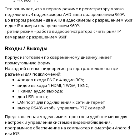
Это означает, что в первом режиме к регистратору можно
подключить 4 видеокамеры AHD типа с разрешением 960P.
Во втором режиме - две AHD видеокамеры с разрешением 960P
и две IP камеры с разрешением 960P.
Третий режим - работа видеорегистратора с четырьмя IP
камерами с разрешением 960P.
Входы / Выходы
Корпус изготовлен по современному дизайну, имеет
прямоугольную форму.
На задней стенке видеорегистратора расположены все
разъемы для подключений:
4 видео входа BNC и 4 аудио RCA;
видео выходы 1 HDMI, 1 WGA, 1 BNC;
1 канал аудио выхода;
два USB порта;
LAN порт для подключения к сети интернет
выход RS485 чтобы управлять PTZ камерой.
Представленная модель имеет простое и удобное меню для
настроек и управления системой видеонаблюдения,
программное обеспечение на компьютер и смартфон Android
или IOS.