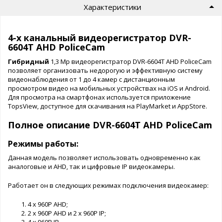
Характеристики
4-х канальный видеорегистратор DVR-
6604T AHD PoliceCam
Гибридный
1,3 Mp видеорегистратор DVR-6604T AHD PoliceCam
позволяет организовать недорогую и эффективную систему
видеонаблюдения от 1 до 4 камер с дистанционным
просмотром видео на мобильных устройствах на iOS и Android.
Для просмотра на смартфонах используется приложение
TopsView, доступное для скачивания на PlayMarket и AppStore.
Полное описание DVR-6604T AHD PoliceCam
Режимы работы:
Данная модель позволяет использовать одновременно как
аналоговые и AHD, так и цифровые IP видеокамеры.
Работает он в следующих режимах подключения видеокамер:
4 x 960P AHD;
2 x 960P AHD и 2 x 960P IP;
4 x 960P IP.