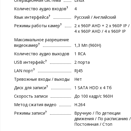
Операционная система
Linux
?
Количество аудио входов
4
?
Язык интерфейса
Русский / Английский
?
Режимы работы камер
2 x 960P AHD + 2 x 960P IP /
4 x 960P AHD / 4 x 960P IP
Максимальное разрешение
?
видеокамер
1,3 Мп (960H)
Количество аудио выходов
1 RCA
?
USB интерфейс
2 порта
?
LAN порт
RJ45
Тревожные входы / выходы
Нет
?
Диск для записи
1 SATA HDD x 4 Тб
Скорость записи
До 100 кадр/с 960H
Метод сжатия видео
H.264
?
Режимы записи
Вручную / По детекции
движения / По расписанию /
Постоянная / Стоп