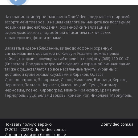
На страницах интернет-магазина DomVideo представлен широкий
ассортимент товаров. В нашем каталоге вы найдете все последние
новинки видеонаблюдения, охранной сигнализации и
видеодомофонов с подробным описанием технических
характеристик, фото и ценами.
Заказать видеонаблюдение, видеодомофон и охранную
сигнализацию с доставкой по Киеву и Украине можно прямо
сейчас, оформив покупку на сайте или по телефону (068) 120-00-47
(Киевстар). Продажа видеонаблюдения и охранной сигнализации
так же осуществляется во все населенные пункты Украины с
доставкой курьерскими службами в Харьков, Одесса,
Днепропетровск, Запорожье, Львов, Николаев, Винница, Херсон,
Чернигов, Полтава, Черкассы, Хмельницкий, Сумы, Житомир,
Черновцы, Ровно, Кировоград, Ивано-Франковск, Кременчуг,
Тернополь, Луцк, Белая Церковь, Кривой Рог, Николаев, Мариуполь.
Показать полную версию
DomVideo.com.ua
© 2015 - 2022 © domvideo.com.ua
Интернет-магазин безопасности