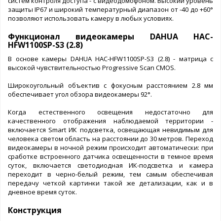
систем контроля доступа - с видеодомофоном. Высокий уровень
защиты IP67 и широкий температурный диапазон от -40 до +60°
позволяют использовать камеру в любых условиях.
Функционал видеокамеры DAHUA HAC-
HFW1100SP-S3 (2.8)
В основе камеры DAHUA HAC-HFW1100SP-S3 (2.8) - матрица с
высокой чувствительностью Progressive Scan CMOS.
Широкоугольный объектив с фокусным расстоянием 2.8 мм
обеспечивает угол обзора видеокамеры 92°.
Когда естественного освещения недостаточно для
качественного отображения наблюдаемой территории -
включается Smart ИК подсветка, освещающая невидимым для
человека светом область на расстоянии до 30 метров. Переход
видеокамеры в ночной режим происходит автоматически: при
сработке встроенного датчика освещенности в темное время
суток, включается светодиодная ИК-подсветка и камера
переходит в черно-белый режим, тем самым обеспечивая
передачу четкой картинки такой же детализации, как и в
дневное время суток.
Конструкция