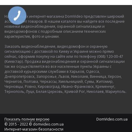
На страницах интернет-магазина DomVideo представлен широкий
ассортимент товаров. В нашем каталоге вы найдете все последние
новинки видеонаблюдения, охранной сигнализации и
видеодомофонов с подробным описанием технических
характеристик, фото и ценами.
Заказать видеонаблюдение, видеодомофон и охранную
сигнализацию с доставкой по Киеву и Украине можно прямо
сейчас, оформив покупку на сайте или по телефону (068) 120-00-47
(Киевстар). Продажа видеонаблюдения и охранной сигнализации
так же осуществляется во все населенные пункты Украины с
доставкой курьерскими службами в Харьков, Одесса,
Днепропетровск, Запорожье, Львов, Николаев, Винница, Херсон,
Чернигов, Полтава, Черкассы, Хмельницкий, Сумы, Житомир,
Черновцы, Ровно, Кировоград, Ивано-Франковск, Кременчуг,
Тернополь, Луцк, Белая Церковь, Кривой Рог, Николаев, Мариуполь.
Показать полную версию
DomVideo.com.ua
© 2015 - 2022 © domvideo.com.ua
Интернет-магазин безопасности