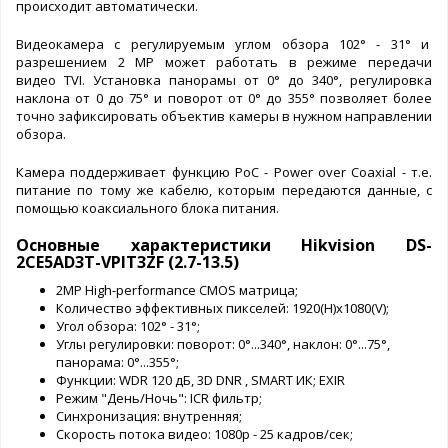
происходит автоматически.
Видеокамера с регулируемым углом обзора 102° - 31° и
разрешением 2 MP может работать в режиме передачи
видео TVI. Установка панорамы от 0° до 340°, регулировка
наклона от 0 до 75° и поворот от 0° до 355° позволяет более
точно зафиксировать объектив камеры в нужном направлении
обзора.
Камера поддерживает функцию PoC - Power over Coaxial - т.е.
питание по тому же кабелю, которым передаются данные, с
помощью коаксиального блока питания.
Основные характеристики Hikvision DS-
2CE5AD3T-VPIT3ZF (2.7-13.5)
2МР High-performance CMOS матрица;
Количество эффективных пикселей: 1920(H)x1080(V);
Угол обзора: 102° - 31°;
Углы регулировки: поворот: 0°...340°, наклон: 0°...75°,
панорама: 0°...355°;
Функции: WDR 120 дБ, 3D DNR , SMART ИК; EXIR
Режим "День/Ночь": ICR фильтр;
Синхронизация: внутренняя;
Скорость потока видео: 1080p - 25 кадров/сек;