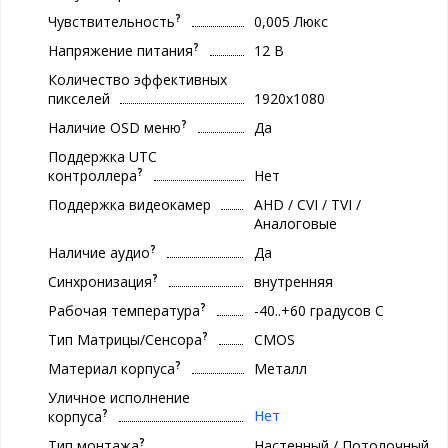
?
Чувствительность
0,005 Люкс
?
Напряжение питания
12 В
Количество эффективных
пикселей
1920x1080
?
Наличие OSD меню
Да
Поддержка UTC
?
контроллера
Нет
Поддержка видеокамер
AHD / CVI / TVI /
Аналоговые
?
Наличие аудио
Да
?
Синхронизация
внутренняя
?
Рабочая температура
-40..+60 градуcов С
?
Тип Матрицы/Сенсора
CMOS
?
Материал корпуса
Металл
Уличное исполнение
?
Нет
корпуса
?
Тип монтажа
Настенный / Потолочный