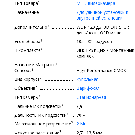
?
Тип товара
МHD видеокамера
Назначение
Для уличной установки и
внутренней установки
?
Дополнительно
WDR 120 дБ, 3D DNR, ICR
день/ночь, OSD меню
?
Угол обзора
105 - 32 градусов
?
В комплекте
ИНСТРУКЦИЯ / Монтажный
комплект
Название Матрицы /
?
Сенсора
High-Performance CMOS
?
Вид корпуса
Купольная
?
Объектив
Варифокал
?
Тип камеры
Стационарная
?
Наличие ИК подсветки
Да
?
Дальность ИК подсветки
70 м
?
Максимальное разрешение
2 Мп
?
Фокусное расстояние
2,7 - 13,5 мм