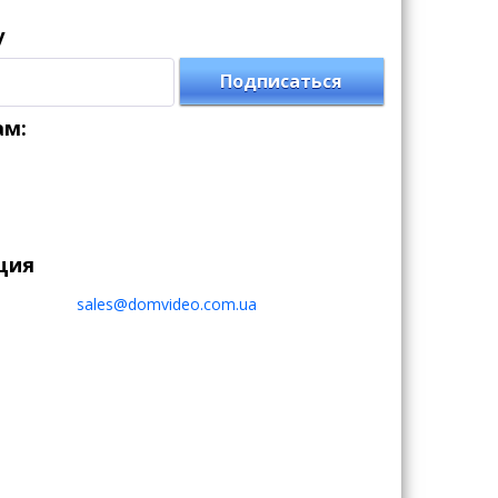
у
Подписаться
ам:
ция
sales@domvideo.com.ua