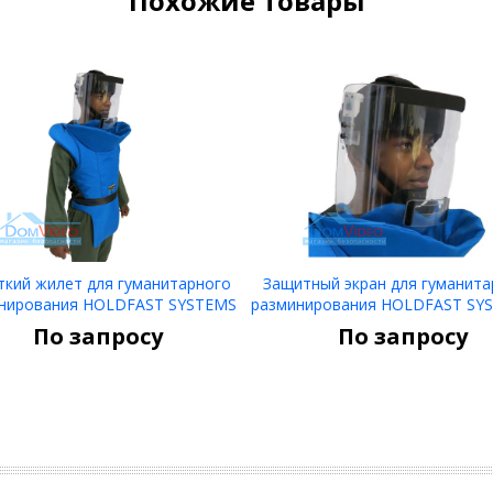
Похожие товары
ткий жилет для гуманитарного
Защитный экран для гуманита
нирования HOLDFAST SYSTEMS
разминирования HOLDFAST SY
Связаться
Связаться
оголовьем
По запросу
По запросу