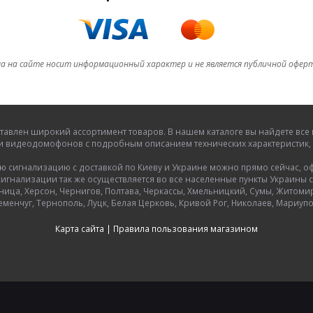
а на сайте носит информационный характер и не является публичной офер
тавлен широкий ассортимент товаров. В нашем каталоге вы найдете в
и видеодомофонов с подробным описанием технических характеристик, 
игнализацию с доставкой по Киеву и Украине можно прямо сейчас, офор
гнализации так же осуществляется во все населенные пункты Украины с
ница, Херсон, Чернигов, Полтава, Черкассы, Хмельницкий, Сумы, Житоми
еменчуг, Тернополь, Луцк, Белая Церковь, Кривой Рог, Николаев, Мариупо
Карта сайта
|
Правила пользования магазином