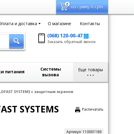
0
0
грн.
на сумму
Оплата и доставка
О магазине
Контакты
(068) 120-00-47
Заказать обратный
Заказать обратный звонок
звонок
sales@domvideo.com.ua
Системы
Еще товары
ки питания
вызова
•
•
•
DFAST SYSTEMS с защитным экраном
AST SYSTEMS
Распечатать
Артикул:
110001189