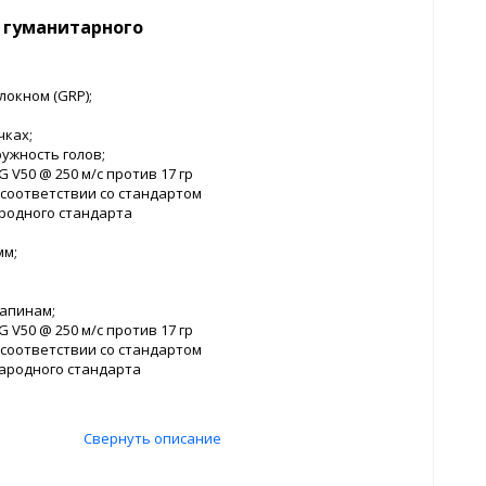
 гуманитарного
локном (GRP);
чках;
ружность голов;
V50 @ 250 м/с против 17 гр
соответствии со стандартом
родного стандарта
мм;
апинам;
V50 @ 250 м/с против 17 гр
соответствии со стандартом
ародного стандарта
Свернуть описание