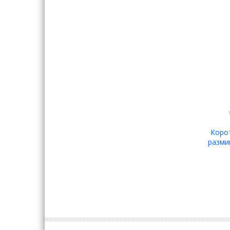
Коро
разми