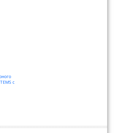
рного
STEMS с