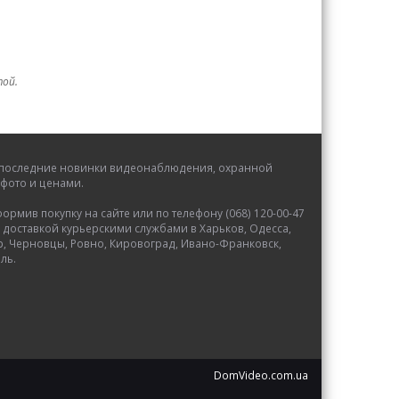
той.
се последние новинки видеонаблюдения, охранной
фото и ценами.
мив покупку на сайте или по телефону (068) 120-00-47
 доставкой курьерскими службами в Харьков, Одесса,
р, Черновцы, Ровно, Кировоград, Ивано-Франковск,
ль.
DomVideo.com.ua