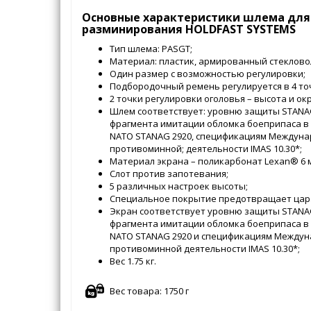
Основные характеристики шлема для
разминирования HOLDFAST SYSTEMS
Тип шлема: PASGT;
Материал: пластик, армированный стеклово
Один размер с возможностью регулировки;
Подбородочный ремень регулируется в 4 то
2 точки регулировки оголовья – высота и ок
Шлем соответствует: уровню защиты STANAG 
фрагмента имитации обломка боеприпаса в 
NATO STANAG 2920, спецификациям Междуна
противоминной; деятельности IMAS 10.30*;
Материал экрана – поликарбонат Lexan® 6 
Слот против запотевания;
5 различных настроек высоты;
Специальное покрытие предотвращает цар
Экран соответствует уровню защиты STANAG 
фрагмента имитации обломка боеприпаса в 
NATO STANAG 2920 и спецификациям Междун
противоминной деятельности IMAS 10.30*;
Вес 1.75 кг.
Вес товара: 1750 г