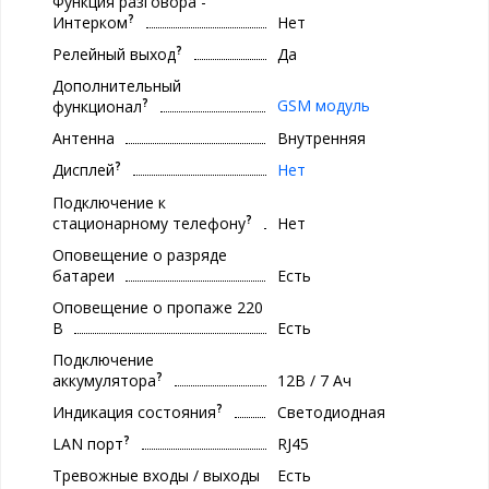
Функция разговора -
?
Интерком
Нет
?
Релейный выход
Да
Дополнительный
?
GSM модуль
функционал
Антенна
Внутренняя
?
Дисплей
Нет
Подключение к
?
стационарному телефону
Нет
Оповещение о разряде
батареи
Есть
Оповещение о пропаже 220
В
Есть
Подключение
?
аккумулятора
12В / 7 Ач
?
Индикация состояния
Светодиодная
?
LAN порт
RJ45
Тревожные входы / выходы
Есть