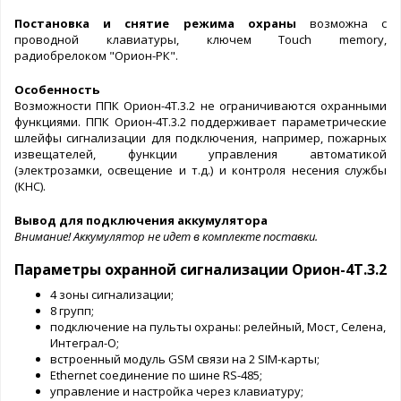
Постановка и снятие режима охраны
возможна с
проводной клавиатуры, ключем Touch memory,
радиобрелоком "Орион-РК".
Особенность
Возможности ППК Орион-4Т.3.2 не ограничиваются охранными
функциями. ППК Орион-4Т.3.2 поддерживает параметрические
шлейфы сигнализации для подключения, например, пожарных
извещателей, функции управления автоматикой
(электрозамки, освещение и т.д.) и контроля несения службы
(КНС).
Вывод для подключения аккумулятора
Внимание! Аккумулятор не идет в комплекте поставки.
Параметры охранной сигнализации Орион-4Т.3.2
4 зоны сигнализации;
8 групп;
подключение на пульты охраны: релейный, Мост, Селена,
Интеграл-О;
встроенный модуль GSM связи на 2 SIM-карты;
Ethernet соединение по шине RS-485;
управление и настройка через клавиатуру;