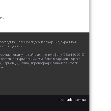
той.
се последние новинки видеонаблюдения, охранной
фото и ценами.
мив покупку на сайте или по телефону (068) 120-00-47
 доставкой курьерскими службами в Харьков, Одесса,
р, Черновцы, Ровно, Кировоград, Ивано-Франковск,
ль.
DomVideo.com.ua