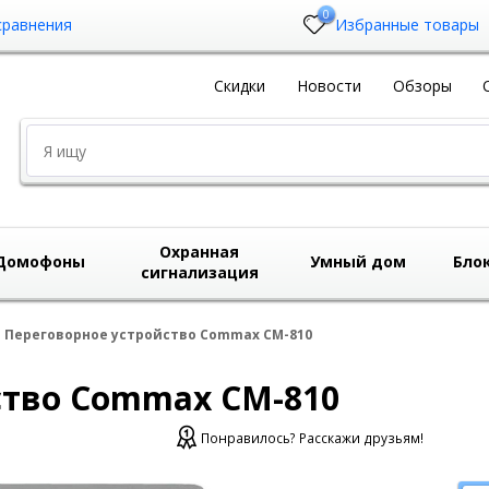
0
сравнения
Избранные товары
Скидки
Новости
Обзоры
Охранная
Домофоны
Умный дом
Бло
сигнализация
Переговорное устройство Commax CM-810
ство Commax CM-810
Понравилось? Расскажи друзьям!