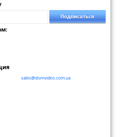
у
Подписаться
ам:
ция
sales@domvideo.com.ua