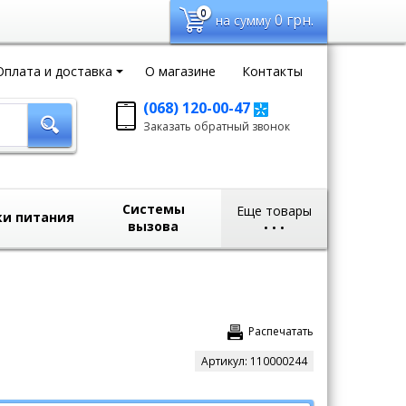
0
0
грн.
на сумму
Оплата и доставка
О магазине
Контакты
(068) 120-00-47
Заказать обратный
Заказать обратный звонок
звонок
sales@domvideo.com.ua
Системы
Еще товары
ки питания
вызова
•
•
•
Распечатать
Артикул:
110000244