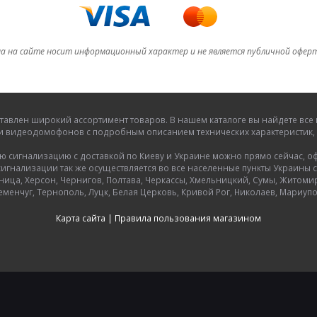
а на сайте носит информационный характер и не является публичной офер
тавлен широкий ассортимент товаров. В нашем каталоге вы найдете в
и видеодомофонов с подробным описанием технических характеристик, 
игнализацию с доставкой по Киеву и Украине можно прямо сейчас, офор
гнализации так же осуществляется во все населенные пункты Украины с
ница, Херсон, Чернигов, Полтава, Черкассы, Хмельницкий, Сумы, Житоми
еменчуг, Тернополь, Луцк, Белая Церковь, Кривой Рог, Николаев, Мариупо
Карта сайта
|
Правила пользования магазином