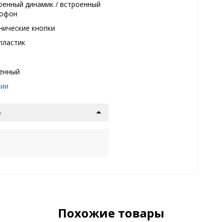
оенный динамик / встроенный
рофон
нические кнопки
пластик
енный
нии
е
Похожие товары