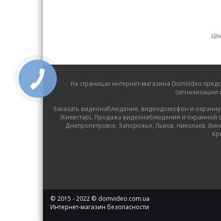
Цен
На страницах интернет-магазина DomVideo предс
сигнализации 
Заказать видеонаблюдение, видеодомофон и охранную с
(Киевстар). Продажа видеонаблюдения и охранной си
Днепропетровск, Запорожье, Львов, Николаев, Вин
Кр
© 2015 - 2022 © domvideo.com.ua
Интернет-магазин безопасности