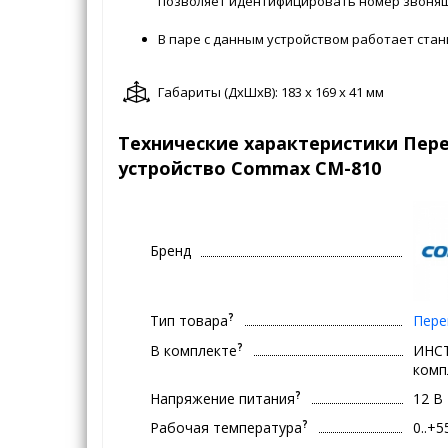
позволяет идентифицировать номер звонящ
В паре с данным устройством работает стан
Габариты (ДxШxВ): 183 x 169 x 41 мм
Технические характеристики Пер
устройство Commax CM-810
Бренд
?
Тип товара
Пере
?
В комплекте
ИНСТ
комп
?
Напряжение питания
12 В
?
Рабочая температура
0..+5