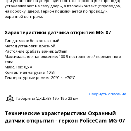
При установке на дверь один контакт геркона (без провода)
устанавливают на саму дверь, а второй контакт (с проводом)
на коробку двери. Геркон подключается по проводу к
охранной централи.
Характеристики датчика открытия MG-07
Тип датчика: безконтактный
Метод установки: врезной.
Растояние срабатывания: ≥30mm
Максимальное напряжение: 100 В постоянного / переменного
тока
Макс. Ток: 0,5 А
Контактная нагрузка: 10 Вт
Температурные режим: -20°С ～ +70°С
Свернуть описание
Габариты (ДxШxВ): 19 x 19 x 23 мм
Технические характеристики Охранный
датчик открытия - геркон PoliceCam MG-07