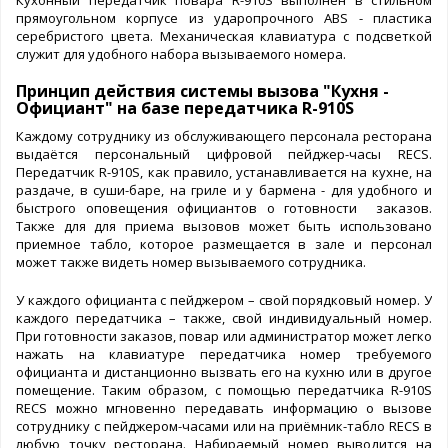
прямоугольном корпусе из ударопрочного ABS - пластика
серебристого цвета. Механическая клавиатура с подсветкой
служит для удобного набора вызываемого номера.
Принцип действия системы вызова "Кухня -
Официант" на базе передатчика R-910S
Каждому сотруднику из обслуживающего персонала ресторана
выдаётся персональный цифровой пейджер-часы RECS.
Передатчик R-910S, как правило, устанавливается на кухне, на
раздаче, в суши-баре, на гриле и у бармена - для удобного и
быстрого оповещения официантов о готовности заказов.
Также для для приема вызовов может быть использовано
приемное табло, которое размещается в зале и персонал
может также видеть номер вызываемого сотрудника.
У каждого официанта с пейджером – свой порядковый номер. У
каждого передатчика – также, свой индивидуальный номер.
При готовности заказов, повар или администратор может легко
нажать на клавиатуре передатчика номер требуемого
официанта и дистанционно вызвать его на кухню или в другое
помещение. Таким образом, с помощью передатчика R-910S
RECS можно мгновенно передавать информацию о вызове
сотруднику с пейджером-часами или на приёмник-табло RECS в
любую точку ресторана. Набираемый номер выводится на