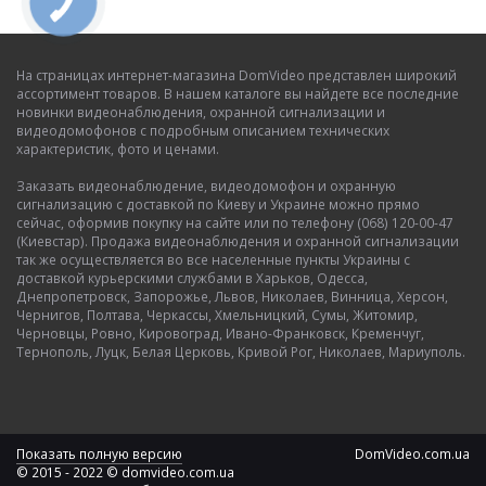
На страницах интернет-магазина DomVideo представлен широкий
ассортимент товаров. В нашем каталоге вы найдете все последние
новинки видеонаблюдения, охранной сигнализации и
видеодомофонов с подробным описанием технических
характеристик, фото и ценами.
Заказать видеонаблюдение, видеодомофон и охранную
сигнализацию с доставкой по Киеву и Украине можно прямо
сейчас, оформив покупку на сайте или по телефону (068) 120-00-47
(Киевстар). Продажа видеонаблюдения и охранной сигнализации
так же осуществляется во все населенные пункты Украины с
доставкой курьерскими службами в Харьков, Одесса,
Днепропетровск, Запорожье, Львов, Николаев, Винница, Херсон,
Чернигов, Полтава, Черкассы, Хмельницкий, Сумы, Житомир,
Черновцы, Ровно, Кировоград, Ивано-Франковск, Кременчуг,
Тернополь, Луцк, Белая Церковь, Кривой Рог, Николаев, Мариуполь.
Показать полную версию
DomVideo.com.ua
© 2015 - 2022 © domvideo.com.ua