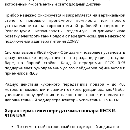
встроенный 4-х сегментный светодиодный дисплей.
Прибор надёжно фиксируется и закрепляется на вертикальной
стене с помощью крепёжного комплекта или просто
устанавливается на горизонтальной рабочей поверхности.
Рекомендуем использовать отдельную индивидуальную
розетку электропитания рядом с передатчиком, для надёжного
подключения адаптера питания 220/9V.
Система вызова RECS «Кухня-Официант» позволяет установить
сразу несколько передатчиков – на раздаче, у гриля, в суши-
баре, на барной стойке. Каждый передатчик RECS R-95
поддерживает одновременно до 999 пейджеров официантов и
приемников RECS.
Радиус действия кухонного передатчика повара – до 400
метров в помещении и зависит от конструкции здания. Чтобы
увеличить зону действия сигналов в ресторане, используется
дополнительный радиоретранслятор – усилитель RECS R-002.
Характеристики передатчика повара RECS R-
910S USA
3-х сегментный встроенный светодиодный индикатор