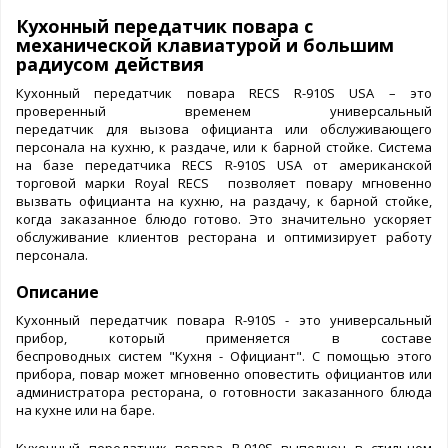
Кухонный передатчик повара с
механической клавиатурой и большим
радиусом действия
Кухонный передатчик повара RECS R-910S USA – это
проверенный временем универсальный
передатчик для вызова официанта или обслуживающего
персонала на кухню, к раздаче, или к барной стойке. Система
на базе передатчика RECS R-910S USA от американской
торговой марки Royal RECS позволяет повару мгновенно
вызвать официанта на кухню, на раздачу, к барной стойке,
когда заказанное блюдо готово. Это значительно ускоряет
обслуживание клиентов ресторана и оптимизирует работу
персонала.
Описание
Кухонный передатчик повара R-910S - это универсальный
прибор, который применяется в составе
беспроводных систем "Кухня - Официант". С помощью этого
прибора, повар может мгновенно оповестить официантов или
администратора ресторана, о готовности заказанного блюда
на кухне или на баре.
Кухонный передатчик повара R-910S выполнен в стильном