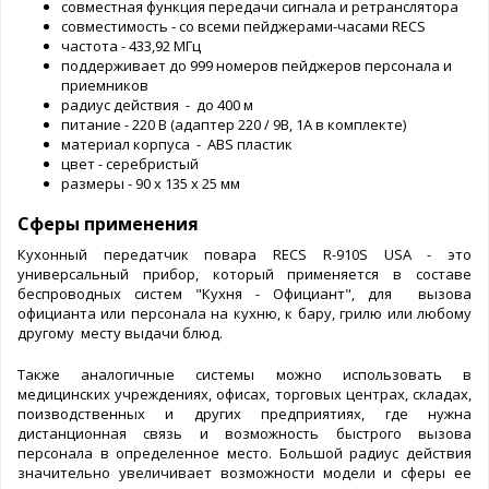
совместная функция передачи сигнала и ретранслятора
совместимость - со всеми пейджерами-часами RECS
частота - 433,92 МГц
поддерживает до 999 номеров пейджеров персонала и
приемников
радиус действия - до 400 м
питание - 220 В (адаптер 220 / 9В, 1А в комплекте)
материал корпуса - ABS пластик
цвет - серебристый
размеры - 90 х 135 х 25 мм
Сферы применения
Кухонный передатчик повара RECS R-910S USA - это
универсальный прибор, который применяется в составе
беспроводных систем "Кухня - Официант", для вызова
официанта или персонала на кухню, к бару, грилю или любому
другому месту выдачи блюд.
Также аналогичные системы можно использовать в
медицинских учреждениях, офисах, торговых центрах, складах,
поизводственных и других предприятиях, где нужна
дистанционная связь и возможность быстрого вызова
персонала в определенное место. Большой радиус действия
значительно увеличивает возможности модели и сферы ее