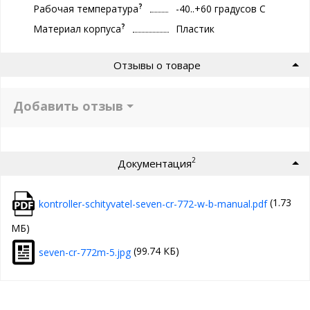
?
Рабочая температура
-40..+60 градуcов С
?
Материал корпуса
Пластик
Отзывы о товаре
Добавить отзыв
2
Документация
(1.73
kontroller-schityvatel-seven-cr-772-w-b-manual.pdf
МБ)
(99.74 КБ)
seven-cr-772m-5.jpg