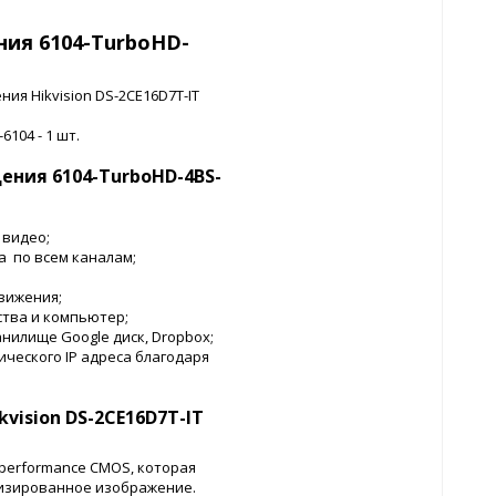
ия 6104-TurboHD-
я Hikvision DS-2CE16D7T-IT
104 - 1 шт.
ния 6104-TurboHD-4BS-
 видео;
 по всем каналам;
вижения;
тва и компьютер;
илище Google диск, Dropbox;
ческого IP адреса благодаря
vision DS-2CE16D7T-IT
-performance CMOS, которая
лизированное изображение.