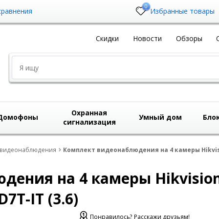
0
сравнения
Избранные товары
Скидки
Новости
Обзоры
Охранная
Домофоны
Умный дом
Бло
сигнализация
ы видеонаблюдения
Комплект видеонаблюдения на 4 камеры Hikvisio
ения на 4 камеры Hikvision
7T-IT (3.6)
Понравилось? Расскажи друзьям!