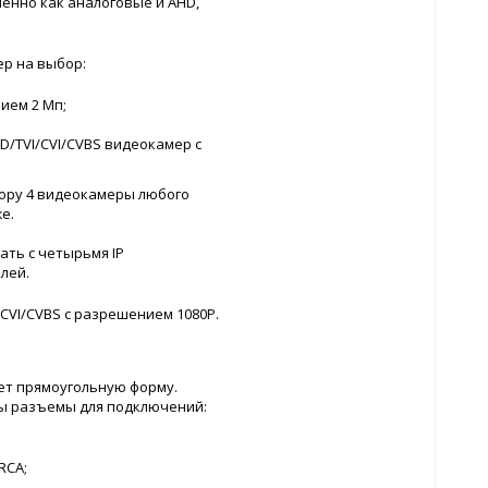
енно как аналоговые и AHD,
р на выбор:
ием 2 Мп;
D/TVI/CVI/CVBS видеокамер с
ору 4 видеокамеры любого
е.
ть с четырьмя IP
лей.
/CVI/CVBS с разрешением 1080P.
ет прямоугольную форму.
ы разъемы для подключений:
RCA;