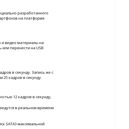
ециально разработанного
мартфонов на платформе
о и видео материалы на
ь или перенести на USB
дров в секунду. Запись же с
 25 кадров в секунду.
ростью 12 кадров в секунду,
зведутся в реальном времени
иск SATA3 максимальной