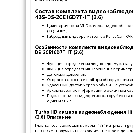
Состав комплекта видеонаблюден
4BS-DS-2CE16D7T-IT (3.6)
Цилиндрическая MHD камера видеонаблюдени
(3.6) - 4 шт.,
Гибридный видеорегистратор PoliceCam XVR-6
Особенности комплекта видеонаблюде
DS-2CE16D7T-IT (3.6)
Функция определения лиц по одному каналу
Функция определения нарушения периметра
Детекция движения;
Отправка фото на e-mail при обнаружении д
Удаленный доступ через мобильные устройс
Архивирование информации в облачном хран
Подключение к видеорегистратору без стати
функции P2P.
Turbo HD камера видеонаблюдения Hik
(3.6) Описание
Главная составляющая камеры - 1/3” матрица high
позволяет получить высококачественное и дета