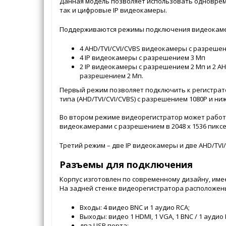
Данная модель позволяет использовать одноврем
так и цифровые IP видеокамеры.
Поддерживаются режимы подключения видеокаме
4 AHD/TVI/CVI/CVBS видеокамеры с разрешен
4 IP видеокамеры с разрешением 3 Мп
2 IP видеокамеры с разрешением 2 Мп и 2 AH
разрешением 2 Мп.
Первый режим позволяет подключить к регистрат
типа (AHD/TVI/CVI/CVBS) с разрешением 1080P и ниж
Во втором режиме видеорегистратор может работа
видеокамерами с разрешением в 2048 x 1536 пиксе
Третий режим – две IP видеокамеры и две AHD/TVI
Разъемы для подключения
Корпус изготовлен по современному дизайну, име
На задней стенке видеорегистратора расположен
Входы: 4 видео BNC и 1 аудио RCA;
Выходы: видео 1 HDMI, 1 VGA, 1 BNC / 1 аудио 
два USB порта;