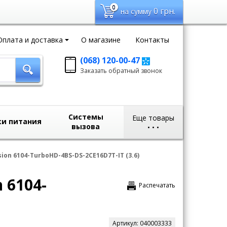
0
0
грн.
на сумму
Оплата и доставка
О магазине
Контакты
(068) 120-00-47
Заказать обратный
Заказать обратный звонок
звонок
sales@domvideo.com.ua
Системы
Еще товары
ки питания
вызова
•
•
•
n 6104-TurboHD-4BS-DS-2CE16D7T-IT (3.6)
 6104-
Распечатать
Артикул:
040003333