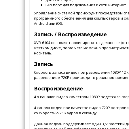
LAN порт для подключения к сети интернет.
Управление системой происходит посредством сп
программного обеспечения для компьютеров и с
Android или iOS.
Запись / Воспроизведение
XVR-6104 позволяет архивировать сделанные фот
жестком диске, после чего их можно просматриват
носитель.
Запись
Скорость записи видео при разрешении 1080P 12 ка
разрешением 720P происходит в реальном времени
Воспроизведение
4-х каналов видео качеством 1080P ведется со ско
4 канала видео при качестве видео 720P воспрои
со скоростью 25 кадров в секунду.
Данная модель поддерживает один 3,5" жесткий д
емкостью до 4 Тб (приобретается дополнительно).