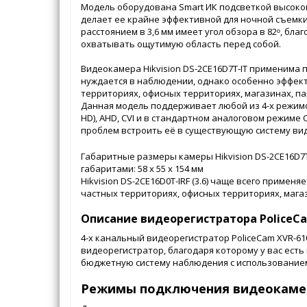
Модель оборудована Smart ИК подсветкой высокой 
делает ее крайне эффективной для ночной съемки
расстоянием в 3,6 мм имеет угол обзора в 82ᵒ, бл
охватывать ощутимую область перед собой.
Видеокамера Hikvision DS-2CE16D7T-IT применима 
нуждается в наблюдении, однако особенно эффект
территориях, офисных территориях, магазинах, пар
Данная модель поддерживает любой из 4-х режимо
HD), AHD, CVI и в стандартном аналоговом режиме 
проблем встроить её в существующую систему в
Габаритные размеры камеры Hikvision DS-2CE16D7
габаритами: 58 х 55 x 154 мм
Hikvision DS-2CE16D0T-IRF (3.6) чаще всего примен
частных территориях, офисных территориях, магаз
Описание видеорегистратора PoliceCa
4-х канальный видеорегистратор PoliceCam XVR-6
видеорегистратор, благодаря которому у вас есть
бюджетную систему наблюдения с использованием
Режимы подключения видеокаме