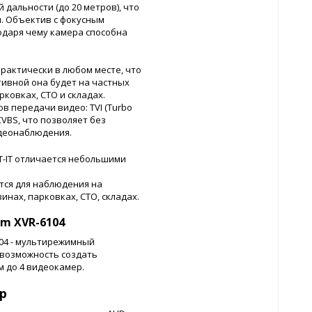
дальности (до 20 метров), что
. Объектив с фокусным
агодаря чему камера способна
практически в любом месте, что
ивной она будет на частных
ковках, СТО и складах.
в передачи видео: TVI (Turbo
CVBS, что позволяет без
идеонаблюдения.
T-IT отличается небольшими
яется для наблюдения на
инах, парковках, СТО, складах.
m XVR-6104
104 - мультирежимный
 возможность создать
 до 4 видеокамер.
р