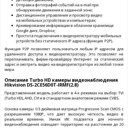
Отправка фотографий событий на e-mail при
обнаружении движения в заданной зоне;
Дистанционное управление и просмотр видео
на мобильных устройствах и компьютерах;
Архивирование информации в облачном хранилище
Google диск, Dropbox;
Простота подключения к видеорегистратору мобильных
устройств без статического IP адреса (функция Р2Р).
Функция Р2Р позволяет пользоваться любым IP адресом для
удаленного доступа к видеорегистратору. Это позволяет не
переплачивать фирме-провайдеру Интернет за статический
адрес и смотреть видео на видеорегистраторе из любой точки
мира.
Описание Turbo HD камеры видеонаблюдения
Hikvision DS-2CE56D0T-IRMF(2.8)
Представленная модель работает в 4-х режимах на выбор: TVI
(Turbo HD), AHD, CVI и в стандартном аналоговом режиме CVBS.
Основа камеры 1/3 дюймовая матрица Progressive Scan CMOS с
разрешением 1080P, что дает высокую четкость видео в
реальном времени. Умная ИК подсветка для ночного
видеонаблюдения освещает территорию на расстоянии до 20