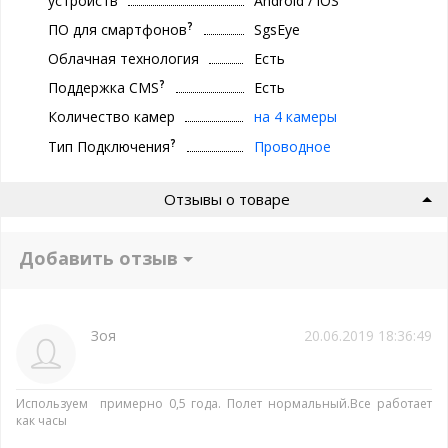
устройств
Android / iOS
?
ПО для смартфонов
SgsEye
Облачная технология
Есть
?
Поддержка CMS
Есть
Количество камер
на 4 камеры
?
Тип Подключения
Проводное
Отзывы о товаре
Добавить отзыв
Зоя
20.06.2019 18:36:49
Используем примерно 0,5 года. Полет нормальный.Все работает
как часы