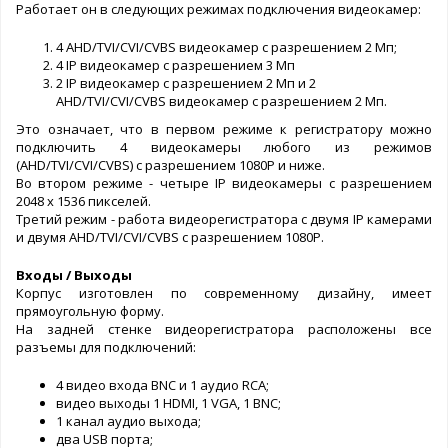
Работает он в следующих режимах подключения видеокамер:
4 AHD/TVI/CVI/CVBS видеокамер с разрешением 2 Мп;
4 IP видеокамер с разрешением 3 Мп
2 IP видеокамер с разрешением 2 Мп и 2
AHD/TVI/CVI/CVBS видеокамер с разрешением 2 Мп.
Это означает, что в первом режиме к регистратору можно
подключить 4 видеокамеры любого из режимов
(AHD/TVI/CVI/CVBS) с разрешением 1080P и ниже.
Во втором режиме - четыре IP видеокамеры с разрешением
2048 x 1536 пикселей.
Третий режим - работа видеорегистратора с двумя IP камерами
и двумя AHD/TVI/CVI/CVBS с разрешением 1080P.
Входы / Выходы
Корпус изготовлен по современному дизайну, имеет
прямоугольную форму.
На задней стенке видеорегистратора расположены все
разъемы для подключений:
4 видео входа BNC и 1 аудио RCA;
видео выходы 1 HDMI, 1 VGA, 1 BNC;
1 канал аудио выхода;
два USB порта;