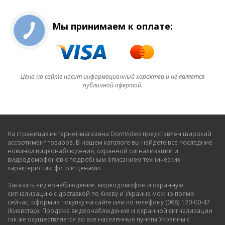
Мы принимаем к оплате:
Цена на сайте носит информационный характер и не является
публичной офертой.
На страницах интернет-магазина DomVideo представлен широкий
ассортимент товаров. В нашем каталоге вы найдете все последние
новинки видеонаблюдения, охранной сигнализации и
видеодомофонов с подробным описанием технических
характеристик, фото и ценами.
Заказать видеонаблюдение, видеодомофон и охранную
сигнализацию с доставкой по Киеву и Украине можно прямо
сейчас, оформив покупку на сайте или по телефону (068) 120-00-47
(Киевстар). Продажа видеонаблюдения и охранной сигнализации
так же осуществляется во все населенные пункты Украины с