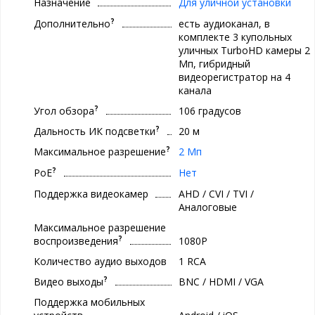
Назначение
Для уличной установки
?
Дополнительно
есть аудиоканал, в
комплекте 3 купольных
уличных TurboHD камеры 2
Мп, гибридный
видеорегистратор на 4
канала
?
Угол обзора
106 градусов
?
Дальность ИК подсветки
20 м
?
Максимальное разрешение
2 Мп
?
PoE
Нет
Поддержка видеокамер
AHD / CVI / TVI /
Аналоговые
Максимальное разрешение
?
воспроизведения
1080P
Количество аудио выходов
1 RCA
?
Видео выходы
BNC / HDMI / VGA
Поддержка мобильных