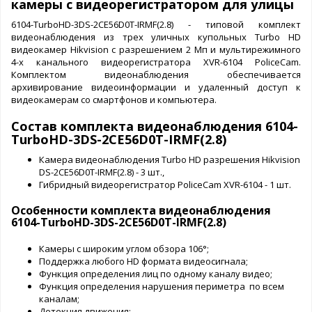
камеры с видеорегистратором для улицы
6104-TurboHD-3DS-2CE56D0T-IRMF(2.8) - типовой комплект
видеонаблюдения из трех уличных купольных Turbo HD
видеокамер Hikvision c разрешением 2 Мп и мультирежимного
4-х канального видеорегистратора XVR-6104 PoliceCam.
Комплектом видеонаблюдения обеспечивается
архивирование видеоинформации и удаленный доступ к
видеокамерам со смартфонов и компьютера.
Состав комплекта видеонаблюдения 6104-
TurboHD-3DS-2CE56D0T-IRMF(2.8)
Камера видеонаблюдения Turbo HD разрешения Hikvision
DS-2CE56D0T-IRMF(2.8) - 3 шт.,
Гибридный видеорегистратор PoliceCam XVR-6104 - 1 шт.
Особенности комплекта видеонаблюдения
6104-TurboHD-3DS-2CE56D0T-IRMF(2.8)
Камеры с широким углом обзора 106°;
Поддержка любого HD формата видеосигнала;
Функция определения лиц по одному каналу видео;
Функция определения нарушения периметра по всем
каналам;
Детекция движения;