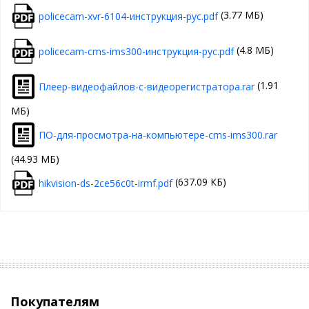
(3.77 МБ)
policecam-xvr-6104-инструкция-рус.pdf
(4.8 МБ)
policecam-cms-ims300-инструкция-рус.pdf
(1.91
Плеер-видеофайлов-с-видеорегистратора.rar
МБ)
ПО-для-просмотра-на-компьютере-cms-ims300.rar
(44.93 МБ)
(637.09 КБ)
hikvision-ds-2ce56c0t-irmf.pdf
Покупателям