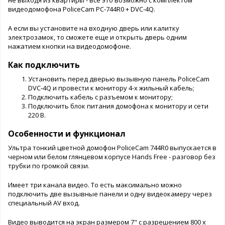
видеодомофона PoliceCam PC-744R0 + DVC-4Q.
А если вы установите на входную дверь или калитку
электрозамок, то сможете еще и открыть дверь одним
нажатием кнопки на видеодомофоне.
Как подключить
Установить перед дверью вызывную панель PoliceCam
DVC-4Q и провести к монитору 4-х жильный кабель;
Подключить кабель с разъемом к монитору;
Подключить блок питания домофона к монитору и сети
220 В.
Особенности и функционал
Ультра тонкий цветной домофон PoliceCam 744R0 выпускается в
черном или белом глянцевом корпусе Hands Free - разговор без
трубки по громкой связи.
Имеет три канала видео. То есть максимально можно
подключить две вызывные панели и одну видеокамеру через
специальный AV вход.
Видео выводится на экран размером 7" с разрешением 800 x