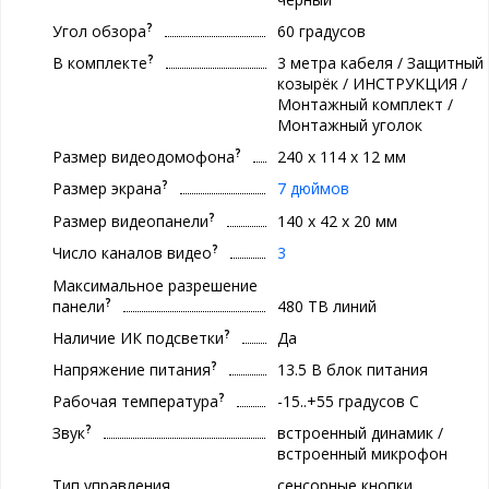
?
Угол обзора
60 градусов
?
В комплекте
3 метра кабеля / Защитный
козырёк / ИНСТРУКЦИЯ /
Монтажный комплект /
Монтажный уголок
?
Размер видеодомофона
240 х 114 х 12 мм
?
Размер экрана
7 дюймов
?
Размер видеопанели
140 х 42 х 20 мм
?
Число каналов видео
3
Максимальное разрешение
?
панели
480 ТВ линий
?
Наличие ИК подсветки
Да
?
Напряжение питания
13.5 В блок питания
?
Рабочая температура
-15..+55 градуcов С
?
Звук
встроенный динамик /
встроенный микрофон
Тип управления
сенсорные кнопки