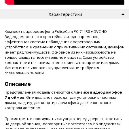
Характеристики
Комплект видеодомофона PoliceCam PC-744R0 + DVC-4Q
Видеодомофон - это простейшая и, одновременно,
эффективная система наблюдения с переговорным
устройством. В сравнении с примитивными системами, домофон
имеет ряд преимуществ. Основное из них - возможность не
только слышать посетителя, но и видеть. Само устройство
компактное и не занимает много места в квартире или доме.
Для его использования и управления не требуется
специальных знаний.
Описание
Представленная модель относится к линейке
видеодомофон
7 дюймов
. Он идеально подходит для установки в частных
домах, на дачу, для квартиры или офиса для безопасного
контроля доступом.
Просмотреть и прослушать ситуацию перед дверью, ответить
на дверной звонок, поговорить с посетителем по видеосвязи
не выходя из квартиры - все это возможно с комплектом