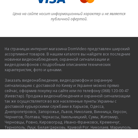
Цена на сайте носит информационный характер и не является
публичной офертой.
На страницах интернет-магазина DomVideo представлен широкий
ассортимент товаров. В нашем каталоге вы найдете все последние
новинки видеонаблюдения, охранной сигнализации и
видеодомофонов с подробным описанием технических
характеристик, фото и ценами.
Заказать видеонаблюдение, видеодомофон и охранную
сигнализацию с доставкой по Киеву и Украине можно прямо
сейчас, оформив покупку на сайте или по телефону (068) 120-00-47
(Киевстар). Продажа видеонаблюдения и охранной сигнализации
так же осуществляется во все населенные пункты Украины с
доставкой курьерскими службами в Харьков, Одесса,
Днепропетровск, Запорожье, Львов, Николаев, Винница, Херсон,
Чернигов, Полтава, Черкассы, Хмельницкий, Сумы, Житомир,
Черновцы, Ровно, Кировоград, Ивано-Франковск, Кременчуг,
Тернополь, Луцк, Белая Церковь, Кривой Рог, Николаев, Мариуполь.