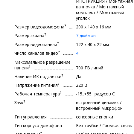
ИНСТРУКЦИЯ / Монтажная
ванночка / Монтажный
комплект / Монтажный
уголок
?
Размер видеодомофона
200 х 140 х 16 мм
?
Размер экрана
7 дюймов
?
Размер видеопанели
122 х 40 х 22 мм
?
Число каналов видео
4
Максимальное разрешение
?
панели
700 ТВ линий
?
Наличие ИК подсветки
Да
?
Напряжение питания
220 В
?
Рабочая температура
-15..+55 градуcов С
?
Звук
встроенный динамик /
встроенный микрофон
Тип управления
сенсорные кнопки
Тип корпуса домофона
Без трубки / Громкая связь
?