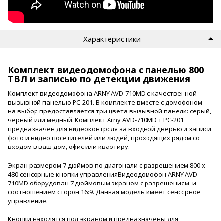
Характеристики
Комплект видеодомофона с панелью 800
ТВЛ и записью по детекции движения
Комплект видеодомофона ARNY AVD-710MD с качественной
вызывной панелью PC-201. В комплекте вместе с домофоном
на выбор предоставляется три цвета вызывной панели: серый,
черный или медный. Комплект Arny AVD-710MD + PC-201
предназначен для видеоконтроля за входной дверью и записи
фото и видео посетителей или людей, проходящих рядом со
входом в ваш дом, офис или квартиру.
Экран размером 7 дюймов по диагонали с разрешением 800 х
480 сенсорные кнопки управленияВидеодомофон ARNY AVD-
710MD оборудован 7 дюймовым экраном с разрешением и
соотношением сторон 16:9. Данная модель имеет сенсорное
управление.
Кнопки находятся под экраном и предназначены для