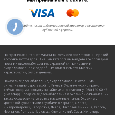
Цена на сайте носит информационный характер и не является
публичной офертой.
На страницах интернет-магазина DomVideo представлен широкий
ассортимент товаров. В нашем каталоге вы найдете все последние
новинки видеонаблюдения, охранной сигнализации и
видеодомофонов с подробным описанием технических
характеристик, фото и ценами.
Заказать видеонаблюдение, видеодомофон и охранную
сигнализацию с доставкой по Киеву и Украине можно прямо
сейчас, оформив покупку на сайте или по телефону (068) 120-00-47
(Киевстар). Продажа видеонаблюдения и охранной сигнализации
так же осуществляется во все населенные пункты Украины с
доставкой курьерскими службами в Харьков, Одесса,
Днепропетровск, Запорожье, Львов, Николаев, Винница, Херсон,
Чернигов, Полтава, Черкассы, Хмельницкий, Сумы, Житомир,