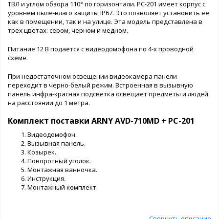
ТВЛ и углом обзора 110° по горизонтали. PC-201 имеет корпус с
уровнем пыле-влаго защиты IP67. Это позволяет установить ее
как в помещении, так и на улице. Эта модель представлена в
трех цветах: сером, черном и медном.
Питание 12 В подается с видеодомофона по 4-х проводной
схеме.
При недостаточном освещении видеокамера панели
переходит в черно-белый режим. Встроенная в вызывную
панель инфра-красная подсветка освещает предметы и людей
на расстоянии до 1 метра.
Комплект поставки ARNY AVD-710MD + PC-201
Видеодомофон.
Вызывная панель.
Козырек.
Поворотный уголок.
Монтажная ванночка.
Инструкция.
Монтажный комплект.
Свернуть описание