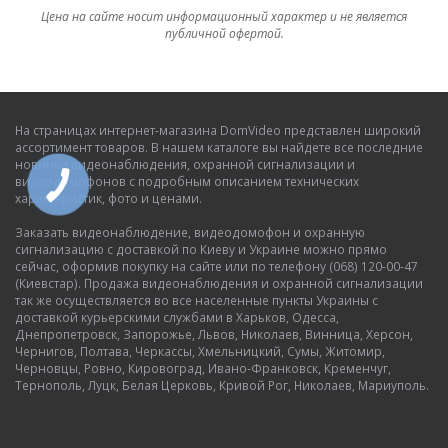
Цена на сайте носит информационный характер и не является
публичной офертой.
На страницах интернет-магазина DomVideo представлен широкий
ассортимент товаров. В нашем каталоге вы найдете все последние
новинки видеонаблюдения, охранной сигнализации и
видеодомофонов с подробным описанием технических
характеристик, фото и ценами.
Заказать видеонаблюдение, видеодомофон и охранную
сигнализацию с доставкой по Киеву и Украине можно прямо
сейчас, оформив покупку на сайте или по телефону (068) 120-00-47
(Киевстар). Продажа видеонаблюдения и охранной сигнализации
так же осуществляется во все населенные пункты Украины с
доставкой курьерскими службами в Харьков, Одесса,
Днепропетровск, Запорожье, Львов, Николаев, Винница, Херсон,
Чернигов, Полтава, Черкассы, Хмельницкий, Сумы, Житомир,
Черновцы, Ровно, Кировоград, Ивано-Франковск, Кременчуг,
Тернополь, Луцк, Белая Церковь, Кривой Рог, Николаев, Мариуполь.